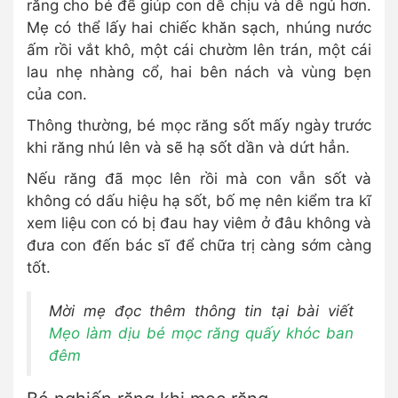
răng cho bé để giúp con dễ chịu và dễ ngủ hơn.
Mẹ có thể lấy hai chiếc khăn sạch, nhúng nước
ấm rồi vắt khô, một cái chườm lên trán, một cái
lau nhẹ nhàng cổ, hai bên nách và vùng bẹn
của con.
Thông thường, bé mọc răng sốt mấy ngày trước
khi răng nhú lên và sẽ hạ sốt dần và dứt hẳn.
Nếu răng đã mọc lên rồi mà con vẫn sốt và
không có dấu hiệu hạ sốt, bố mẹ nên kiểm tra kĩ
xem liệu con có bị đau hay viêm ở đâu không và
đưa con đến bác sĩ để chữa trị càng sớm càng
tốt.
Mời mẹ đọc thêm thông tin tại bài viết
Mẹo làm dịu bé mọc răng quấy khóc ban
đêm