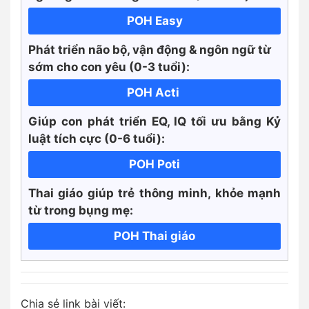
POH Easy
Phát triển não bộ, vận động & ngôn ngữ từ
sớm cho con yêu (0-3 tuổi):
POH Acti
Giúp con phát triển EQ, IQ tối ưu bằng Kỷ
luật tích cực
(0-6 tuổi):
POH Poti
Thai giáo giúp trẻ thông minh, khỏe mạnh
từ trong bụng mẹ:
POH Thai giáo
Chia sẻ link bài viết: