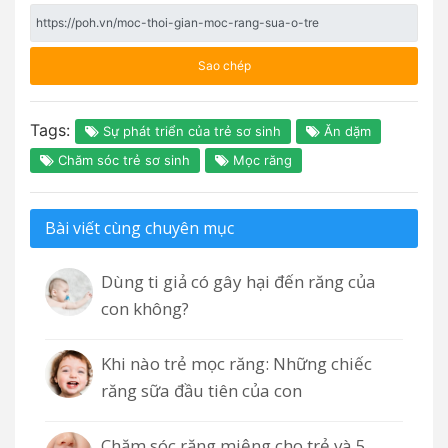
Sao chép
Tags:
Sự phát triển của trẻ sơ sinh
Ăn dặm
Chăm sóc trẻ sơ sinh
Mọc răng
Bài viết cùng chuyên mục
Dùng ti giả có gây hại đến răng của
con không?
Khi nào trẻ mọc răng: Những chiếc
răng sữa đầu tiên của con
Chăm sóc răng miệng cho trẻ và 5