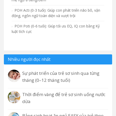
POH Acti (0-3 tuổi): Giúp con phát triển não bô, vận
động, ngôn ngữ toàn diện và vượt trội
POH Poti (0-6 tuổi): Giúp tối ưu EQ, IQ con bằng Kỷ
luật tích cực
Nhiều người đọc nhất
Sự phát triển của trẻ sơ sinh qua từng
tháng (0–12 tháng tuổi)
Thời điểm vàng để trẻ sơ sinh uống nước
dừa
Bảng sinh hoạt ăn ngủ EASY của trẻ theo