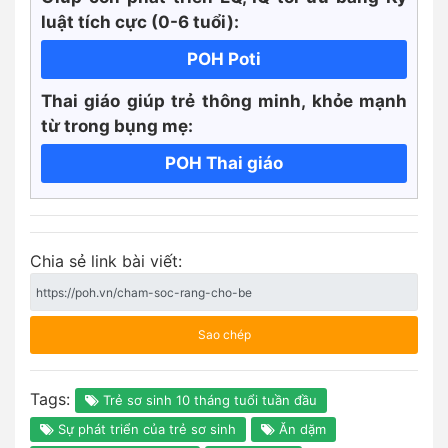
luật tích cực
(0-6 tuổi):
POH Poti
Thai giáo giúp trẻ thông minh, khỏe mạnh
từ trong bụng mẹ:
POH Thai giáo
Chia sẻ link bài viết:
Sao chép
Tags:
Trẻ sơ sinh 10 tháng tuổi tuần đầu
Sự phát triển của trẻ sơ sinh
Ăn dặm