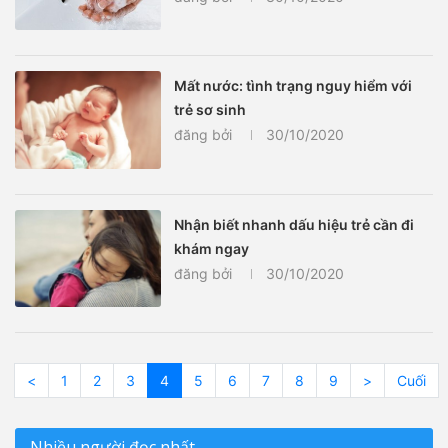
Mất nước: tình trạng nguy hiểm với
trẻ sơ sinh
đăng bởi
30/10/2020
Nhận biết nhanh dấu hiệu trẻ cần đi
khám ngay
đăng bởi
30/10/2020
<
1
2
3
4
5
6
7
8
9
>
Cuối
Nhiều người đọc nhất