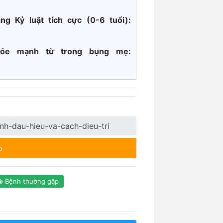
ng Kỷ luật tích cực
(0-6 tuổi):
khỏe mạnh từ trong bụng mẹ:
p
Bệnh thường gặp