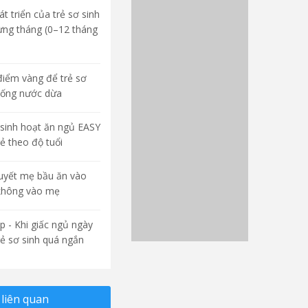
t triển của trẻ sơ sinh
ừng tháng (0–12 tháng
điểm vàng để trẻ sơ
uống nước dừa
sinh hoạt ăn ngủ EASY
rẻ theo độ tuổi
quyết mẹ bầu ăn vào
không vào mẹ
p - Khi giấc ngủ ngày
rẻ sơ sinh quá ngắn
liên quan