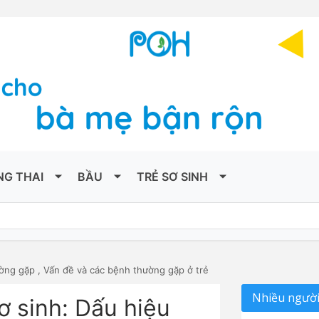
NG THAI
BẦU
TRẺ SƠ SINH
ường gặp
,
Vấn đề và các bệnh thường gặp ở trẻ
Nhiều người
sơ sinh: Dấu hiệu