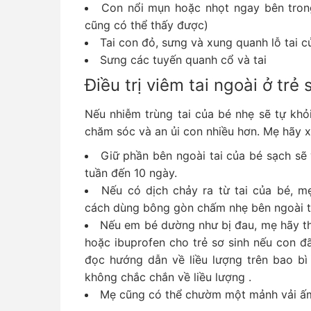
Con nổi mụn hoặc nhọt ngay bên tron
cũng có thể thấy được)
Tai con đỏ, sưng và xung quanh lỗ tai 
Sưng các tuyến quanh cổ và tai
Điều trị viêm tai ngoài ở trẻ 
Nếu nhiễm trùng tai của bé nhẹ sẽ tự khỏ
chăm sóc và an ủi con nhiều hơn. Mẹ hãy x
Giữ phần bên ngoài tai của bé sạch sẽ 
tuần đến 10 ngày.
Nếu có dịch chảy ra từ tai của bé, 
cách dùng bông gòn chấm nhẹ bên ngoài t
Nếu em bé dường như bị đau, mẹ hãy th
hoặc ibuprofen cho trẻ sơ sinh nếu con đ
đọc hướng dẫn về liều lượng trên bao bì 
không chắc chắn về liều lượng .
Mẹ cũng có thể chườm một mảnh vải ấm