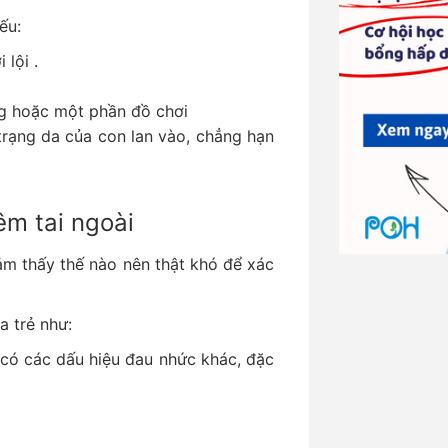
ếu:
 lội .
ông hoặc một phần đồ chơi
 trạng da của con lan vào, chẳng hạn
êm tai ngoài
cảm thấy thế nào nên thật khó để xác
a trẻ như:
 có các dấu hiệu đau nhức khác, đặc