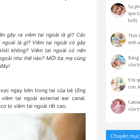
Sự phá
qua t
tuổi)
ân gây ra viêm tai ngoài là gì? Các
Thời 
 ngoài là gì? Viêm tai ngoài có gây
sinh 
khỏi không? Viêm tai ngoài có nên
Bảng 
i ngoài như thế nào? MỜi ba mẹ cùng
của t
 đây!
9 bí 
con, 
u vực ngay bên trong tai của bé (ống
viêm tai ngoài external ear canal.
Catna
ơ bị viêm tai ngoài rất cao.
của t
Chuyên mục 