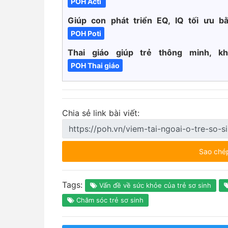
POH Acti
Giúp con phát triển EQ, IQ tối ưu bằ
POH Poti
Thai giáo giúp trẻ thông minh, 
POH Thai giáo
Chia sẻ link bài viết:
Sao ché
Tags:
Vấn đề về sức khỏe của trẻ sơ sinh
Chăm sóc trẻ sơ sinh