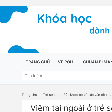
TRANG CHỦ
VỀ POH
CHUẨN BỊ MA
Trang chủ
Trẻ sơ sinh
,
Sức khỏe bé và các vấn đề th
Viêm tai ngoài ở trẻ 