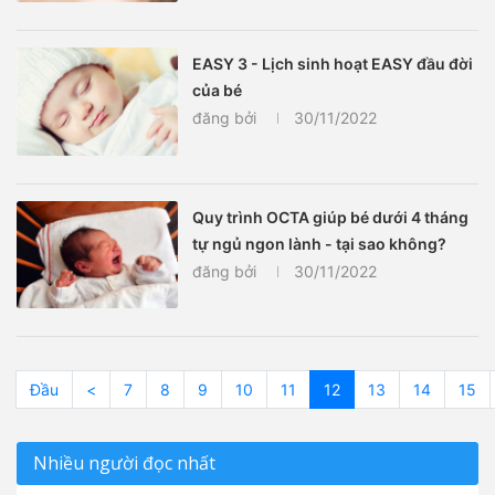
EASY 3 - Lịch sinh hoạt EASY đầu đời
của bé
đăng bởi
30/11/2022
Quy trình OCTA giúp bé dưới 4 tháng
tự ngủ ngon lành - tại sao không?
đăng bởi
30/11/2022
Đầu
<
7
8
9
10
11
12
13
14
15
Nhiều người đọc nhất