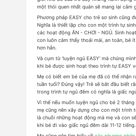
một thói quen nhất quán sẽ mang lại cảm 
Phương pháp EASY cho trẻ sơ sinh cũng đư
Nghĩa là thiết lập cho con một trình tự si
các hoạt động ĂN - CHƠI - NGỦ. Sinh hoạt
con luôn cảm thấy thoải mái, an toàn, bé ít
hơn hẳn.
Và cụm từ ‘luyện ngủ EASY’ mà chúng mình 
khi bé được sinh hoạt theo trình tự EASY v
Mẹ có biết em bé của mẹ đã có thể nhận ra
tuần tuổi? Đúng vậy! Trẻ sẽ bắt đầu biết 
trong trình tự ngủ đêm có nghĩa là giấc n
Vì thế nếu muốn luyện ngủ cho bé 2 tháng t
mẹ cũng nên xây dựng cho con một trình t
là chuỗi những hoạt động mà mẹ và con sẽ
khi bé đi vào giấc ngủ đêm dài 11-12 tiếng.
Mẹ cũng nên tìm hiểu về
các phương pháp 