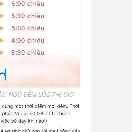
GỦ ĐÊM LÚC 7-8 GIỜ
c cùng một thời điểm mỗi đêm. Thời
phút. Ví dụ: 7:00-8:00 tối hoặc
 việc bé dậy khi nào!)
bé sơ sinh phù hợp thì mẹ không cần