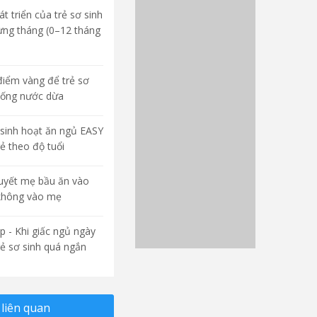
t triển của trẻ sơ sinh
ừng tháng (0–12 tháng
điểm vàng để trẻ sơ
uống nước dừa
sinh hoạt ăn ngủ EASY
rẻ theo độ tuổi
quyết mẹ bầu ăn vào
không vào mẹ
p - Khi giấc ngủ ngày
rẻ sơ sinh quá ngắn
liên quan