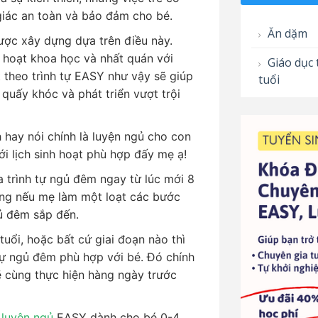
giác an toàn và bảo đảm cho bé.
Ăn dặm
ợc xây dựng dựa trên điều này.
nh hoạt khoa học và nhất quán với
Giáo dục 
 theo trình tự EASY như vậy sẽ giúp
tuổi
 quấy khóc và phát triển vượt trội
hay nói chính là luyện ngủ cho con
ới lịch sinh hoạt phù hợp đấy mẹ ạ!
 trình tự ngủ đêm ngay từ lúc mới 8
rằng nếu mẹ làm một loạt các bước
gủ đêm sắp đến.
uổi, hoặc bất cứ giai đoạn nào thì
ự ngủ đêm phù hợp với bé. Đó chính
 cùng thực hiện hàng ngày trước
luyện ngủ
EASY dành cho bé 0-4