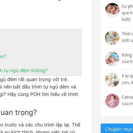
Sự phá
qua t
tuổi)
Thời 
sinh 
Bảng 
ào?
của t
ình tự ngủ đêm không?
9 bí 
gủ đêm rất quan trọng với trẻ.
con, 
hì nên bắt đầu trình tự ngủ đêm và
gì? Hãy cùng POH tìm hiểu về trình
Catna
của t
 quan trọng?
trước và các chu trình lặp lại. Thế
Chuyên mục 
 sự kích thích, nhưng việc trẻ có