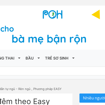
NG THAI
BẦU
TRẺ SƠ SINH
ẫn tự ngủ - Rèn ngủ
,
Phương pháp EASY
Nhiều người
 đêm theo Easy