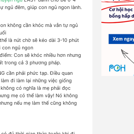
tự ngủ đêm, giúp con ngủ ngon lành.
on không cần khóc mà vẫn tự ngủ
uổi
hể là nút chờ sẽ kéo dài 3-10 phút
i con ngủ ngon
 điểm: Con sẽ khóc nhiều hơn nhưng
ất trong cả 3 phương pháp.
G cần phải phức tạp. Điều quan
 làm đi làm lại những việc giống
 không có nghĩa là mẹ phải đọc
hưng mẹ có thể làm vậy! Nó không
 nhưng nếu mẹ làm thế cũng không
có đủ thời gian thức trước khi đi