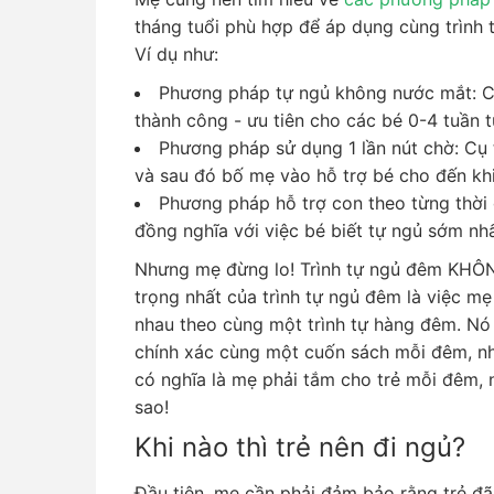
tháng tuổi phù hợp để áp dụng cùng trình 
Ví dụ như:
Phương pháp tự ngủ không nước mắt: C
thành công - ưu tiên cho các bé 0-4 tuần t
Phương pháp sử dụng 1 lần nút chờ: Cụ t
và sau đó bố mẹ vào hỗ trợ bé cho đến kh
Phương pháp hỗ trợ con theo từng thời
đồng nghĩa với việc bé biết tự ngủ sớm nh
Nhưng mẹ đừng lo! Trình tự ngủ đêm KHÔN
trọng nhất của trình tự ngủ đêm là việc mẹ
nhau theo cùng một trình tự hàng đêm. Nó
chính xác cùng một cuốn sách mỗi đêm, n
có nghĩa là mẹ phải tắm cho trẻ mỗi đêm,
sao!
Khi nào thì trẻ nên đi ngủ?
Đầu tiên, mẹ cần phải đảm bảo rằng trẻ đã 