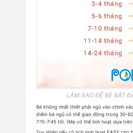
LÀM SAO ĐỂ BÉ BẮT ĐẦU N
Bé không nhất thiết phải ngủ vào chính xá
điểm bé ngủ có thể giao động trong 30-60 
7:15-7:45 tối. (Mẹ có thể linh hoạt dựa trên
Tuy nhiên nếu có lịch sinh hoạt EASY cho 