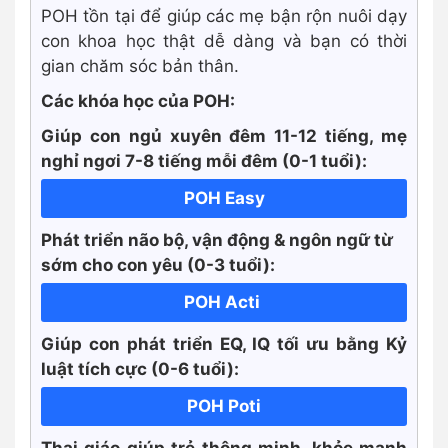
POH tồn tại để giúp các mẹ bận rộn nuôi dạy
con khoa học thật dễ dàng và bạn có thời
gian chăm sóc bản thân.
Các khóa học của POH:
Giúp con ngủ xuyên đêm 11-12 tiếng, mẹ
nghỉ ngơi 7-8 tiếng mỗi đêm (0-1 tuổi):
POH Easy
Phát triển não bộ, vận động & ngôn ngữ từ
sớm cho con yêu (0-3 tuổi):
POH Acti
Giúp con phát triển EQ, IQ tối ưu bằng Kỷ
luật tích cực
(0-6 tuổi):
POH Poti
Thai giáo giúp trẻ thông minh, khỏe mạnh