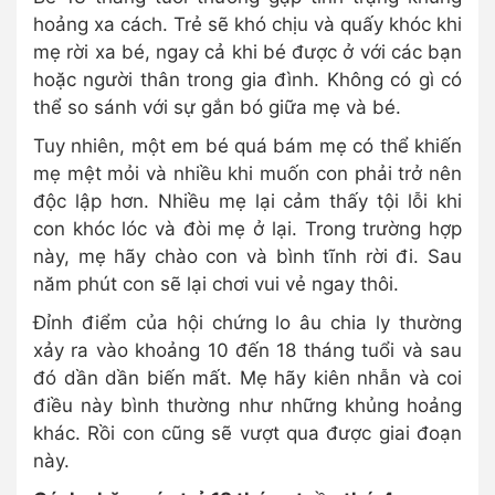
hoảng xa cách. Trẻ sẽ khó chịu và quấy khóc khi
mẹ rời xa bé, ngay cả khi bé được ở với các bạn
hoặc người thân trong gia đình. Không có gì có
thể so sánh với sự gắn bó giữa mẹ và bé.
Tuy nhiên, một em bé quá bám mẹ có thể khiến
mẹ mệt mỏi và nhiều khi muốn con phải trở nên
độc lập hơn. Nhiều mẹ lại cảm thấy tội lỗi khi
con khóc lóc và đòi mẹ ở lại. Trong trường hợp
này, mẹ hãy chào con và bình tĩnh rời đi. Sau
năm phút con sẽ lại chơi vui vẻ ngay thôi.
Đỉnh điểm của hội chứng lo âu chia ly thường
xảy ra vào khoảng 10 đến 18 tháng tuổi và sau
đó dần dần biến mất. Mẹ hãy kiên nhẫn và coi
điều này bình thường như những khủng hoảng
khác. Rồi con cũng sẽ vượt qua được giai đoạn
này.