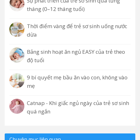
Sự phát triển của trẻ sơ sinh qua từng
tháng (0–12 tháng tuổi)
Thời điểm vàng để trẻ sơ sinh uống nước
dừa
Bảng sinh hoạt ăn ngủ EASY của trẻ theo
độ tuổi
9 bí quyết mẹ bầu ăn vào con, không vào
mẹ
Catnap - Khi giấc ngủ ngày của trẻ sơ sinh
quá ngắn
Chuyên mục liên quan