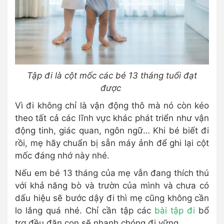
Tập đi là cột mốc các bé 13 tháng tuổi đạt
được
Vì đi không chỉ là vận động thô mà nó còn kéo
theo tất cả các lĩnh vực khác phát triển như vận
động tinh, giác quan, ngôn ngữ… Khi bé biết đi
rồi, mẹ hãy chuẩn bị sẵn máy ảnh để ghi lại cột
mốc đáng nhớ này nhé.
Nếu em bé 13 tháng của mẹ vẫn đang thích thú
với khả năng bò và trườn của mình và chưa có
dấu hiệu sẽ bước dậy đi thì mẹ cũng không cần
lo lắng quá nhé. Chỉ cần tập các
bài tập đi
bổ
trợ đều đặn con sẽ nhanh chóng đi vững.