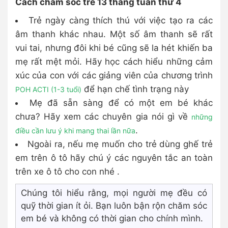
Cách chăm sóc trẻ 13 tháng tuần thứ 4
Trẻ ngày càng thích thú với việc tạo ra các
âm thanh khác nhau. Một số âm thanh sẽ rất
vui tai, nhưng đôi khi bé cũng sẽ la hét khiến ba
mẹ rất mệt mỏi. Hãy học cách hiểu những cảm
xúc của con với các giảng viên của chương trình
để hạn chế tình trạng này
POH ACTI (1-3 tuổi)
Mẹ đã sẵn sàng để có một em bé khác
chưa? Hãy xem các chuyên gia nói gì về
những
.
điều cần lưu ý khi mang thai lần nữa
Ngoài ra, nếu mẹ muốn cho trẻ dùng ghế trẻ
em trên ô tô hãy chú ý các nguyên tắc an toàn
trên xe ô tô cho con nhé .
Chúng tôi hiểu rằng, mọi người mẹ đều có
quỹ thời gian ít ỏi. Bạn luôn bận rộn chăm sóc
em bé và không có thời gian cho chính mình.