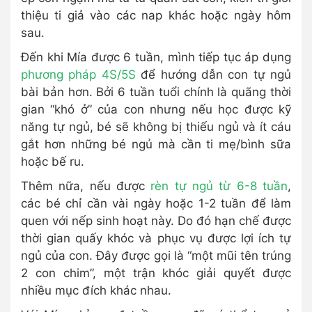
thiệu ti giả vào các nap khác hoặc ngày hôm
sau.
Đến khi Mía được 6 tuần, mình tiếp tục áp dụng
phương pháp 4S/5S
để hướng dẫn con tự ngủ
bài bản hơn. Bởi 6 tuần tuổi chính là quãng thời
gian “khó ở” của con nhưng nếu học được kỹ
năng tự ngủ, bé sẽ không bị thiếu ngủ và ít cáu
gắt hơn những bé ngủ mà cần ti mẹ/bình sữa
hoặc bế ru.
Thêm nữa, nếu được
rèn tự ngủ từ 6-8 tuần
,
các bé chỉ cần vài ngày hoặc 1-2 tuần để làm
quen với nếp sinh hoạt này. Do đó hạn chế được
thời gian quấy khóc và phục vụ được lợi ích tự
ngủ của con. Đây được gọi là “một mũi tên trúng
2 con chim”, một trận khóc giải quyết được
nhiều mục đích khác nhau.