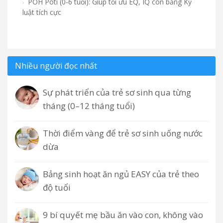
POH Poti (0-6 tuổi): Giúp tối ưu EQ, IQ con bằng Kỷ
luật tích cực
Nhiều người đọc nhất
Sự phát triển của trẻ sơ sinh qua từng
tháng (0–12 tháng tuổi)
Thời điểm vàng để trẻ sơ sinh uống nước
dừa
Bảng sinh hoạt ăn ngủ EASY của trẻ theo
độ tuổi
9 bí quyết mẹ bầu ăn vào con, không vào