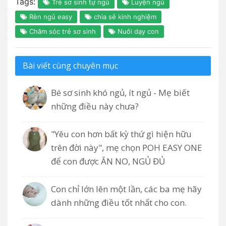
Tags:
Trẻ sơ sinh tự ngủ
Luyện ngủ
Rèn ngủ easy
chia sẻ kinh nghiệm
Chăm sóc trẻ sơ sinh
Nuôi dạy con
Bài viết cùng chuyên mục
Bé sơ sinh khó ngủ, ít ngủ - Mẹ biết
những điều này chưa?
"Yêu con hơn bất kỳ thứ gì hiện hữu
trên đời này", mẹ chọn POH EASY ONE
để con được ĂN NO, NGỦ ĐỦ
Con chỉ lớn lên một lần, các ba mẹ hãy
dành những điều tốt nhất cho con.