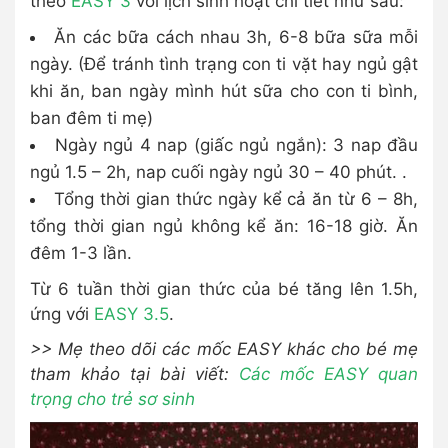
theo
EASY 3
với lịch sinh hoạt chi tiết như sau:
Ăn các bữa cách nhau 3h, 6-8 bữa sữa mỗi
ngày. (Để tránh tình trạng con ti vặt hay ngủ gật
khi ăn, ban ngày mình hút sữa cho con ti bình,
ban đêm ti mẹ)
Ngày ngủ 4 nap (giấc ngủ ngắn): 3 nap đầu
ngủ 1.5 – 2h, nap cuối ngày ngủ 30 – 40 phút. .
Tổng thời gian thức ngày kể cả ăn từ 6 – 8h,
tổng thời gian ngủ không kể ăn: 16-18 giờ. Ăn
đêm 1-3 lần.
Từ 6 tuần thời gian thức của bé tăng lên 1.5h,
ứng với
EASY 3.5
.
>> Mẹ theo dõi các mốc EASY khác cho bé mẹ
tham khảo tại bài viết:
Các mốc EASY quan
trọng cho trẻ sơ sinh