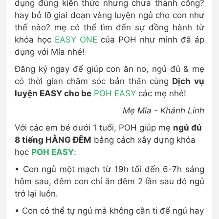
dụng đúng kiến thức nhưng chưa thành công?
hay bỏ lỡ giai đoạn vàng luyện ngủ cho con như
thế nào? mẹ có thể tìm đến sự đồng hành từ
khóa học
EASY ONE
của POH như mình đã áp
dụng với Mía nhé!
Đăng ký ngay để giúp con ăn no, ngủ đủ & mẹ
có thời gian chăm sóc bản thân cùng
Dịch vụ
luyện EASY cho be
POH EASY
các mẹ nhé!
Mẹ Mía - Khánh Linh
Với các em bé dưới 1 tuổi, POH giúp mẹ
ngủ đủ
8 tiếng HẰNG ĐÊM
bằng cách xây dựng khóa
học
POH EASY
:
• Con ngủ một mạch từ 19h tối đến 6-7h sáng
hôm sau, đêm con chỉ ăn đêm 2 lần sau đó ngủ
trở lại luôn.
• Con có thể tự ngủ mà không cần ti để ngủ hay