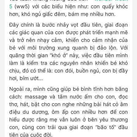
5
(ww5) với các biểu hiện như: con quấy khóc
hơn, khó ngủ giấc đêm, bám mẹ nhiều hơn.
Đây chính là bước nhảy vọt đầu tiên, giai đoạn
các giác quan của con được phát triển mạnh mẽ
và trở nên nhạy cảm, khiến cho cảm nhận của
bé với môi trường xung quanh bị đảo lộn. Với
quãng thời gian “khó ở” này, việc đầu tiên mình
làm là kiểm tra các nguyên nhân khiến bé khó
chịu, đó có thể là: con đói, buồn ngủ, con bị đầy
hơi, bỉm ướt...
Ngoài ra, mình cũng giúp bé bình tĩnh hơn bằng
cách: massage và tắm nước ấm cho con, đọc
thơ, hát, bật cho con nghe những bài hát có âm
điệu du dương, ôm ấp con nhiều hơn để con
hiểu được rằng mẹ vẫn luôn ở bên yêu thương
con, cùng con trải qua giai đoạn “bão tố” đầu
tiên của cuộc đời.