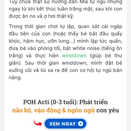
Tuy chưa thật sự hướng dẫn Mía tự ngủ nhưng
ngay từ khi kết thúc tuần trăng mật, sau khi con
được ăn no và ợ hơi thật kỹ.
Trong thời gian chơi tự lập, quan sát cái ngáp
đầu tiên của con (hoặc thấy bé bắt đầu quấy
khóc, hậm hực, ưỡn lưng...) mình lập tức quấn,
đưa bé vào phòng tối, bật white noise (tiếng ồn
trắng) và thực hiện
winddown
(giúp bé thư
giãn). Sau thời gian winddown, mình đặt bé
xuống cũi và lùi xa ra để con cơ hội tự ngủ bản
năng.