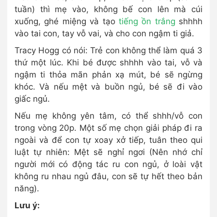
tuần) thì mẹ vào, không bế con lên mà cúi
xuống, ghé miệng và tạo
tiếng ồn trắng
shhhh
vào tai con, tay vỗ vai, và cho con ngậm ti giả.
Tracy Hogg có nói: Trẻ con không thể làm quá 3
thứ một lúc. Khi bé được shhhh vào tai, vỗ và
ngậm ti thỏa mãn phản xạ mút, bé sẽ ngừng
khóc. Và nếu mệt và buồn ngủ, bé sẽ đi vào
giấc ngủ.
Nếu mẹ không yên tâm, có thể shhh/vỗ con
trong vòng 20p. Một số mẹ chọn giải pháp đi ra
ngoài và để con tự xoay xở tiếp, tuân theo qui
luật tự nhiên: Mệt sẽ nghỉ ngơi (Nên nhớ chỉ
người mới có động tác ru con ngủ, ở loài vật
không ru nhau ngủ đâu, con sẽ tự hết theo bản
năng).
Lưu ý: