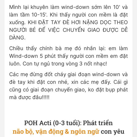
Mình lại khuyên làm wind-down sớm lên 10' và
làm tầm 10-15'. Khi thấy người con mềm là đặt
xuống. KHI ĐẶT TAY ĐÈ HƠI NẶNG DỌC THEO
NGƯỜI BÉ ĐỂ VIỆC CHUYỂN GIAO ĐƯỢC DỄ
DÀNG.
Chiều thấy chính bà mẹ đó nhắn lại: em làm
Wind-down 5 phút thấy người con mềm em đặt
luôn. Con tự ngủ trong vòng 3 nốt nhạc!
Các mẹ đừng đốt cháy giai đoạn wind-down và
đè tay khi đặt con nhé, xin các mẹ đấy. Cái gì
cũng có giai đoạn chuyển giao, ko đặt bụp phát
mà được đâu!!!!!