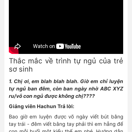
Thắc mắc về trình tự ngủ của trẻ
sơ sinh
1. Chị ơi, em blah blah blah. Giờ em chỉ luyện
tự ngủ ban đêm, còn ban ngày nhờ ABC XYZ
ru/vỗ con ngủ được không chị????
Giảng viên Hachun Trả lời:
Bao giờ em luyện được võ ngày viết bút bằng
tay trái - đêm viết bằng tay phải thì em hẵng để
con mỗi buổi một kiểu thế em nhé. Hướng dẫn