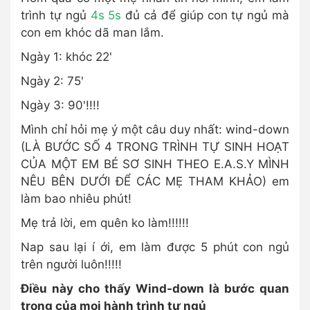
trình tự ngủ
4s 5s
đủ cả để giúp con tự ngủ mà
con em khóc dã man lắm.
Ngày 1: khóc 22'
Ngày 2: 75'
Ngày 3: 90'!!!!
Mình chỉ hỏi mẹ ý một câu duy nhất: wind-down
(LÀ BƯỚC SỐ 4 TRONG TRÌNH TỰ SINH HOẠT
CỦA MỘT EM BÉ SƠ SINH THEO E.A.S.Y MÌNH
NÊU BÊN DƯỚI ĐỂ CÁC MẸ THAM KHẢO) em
làm bao nhiêu phút!
Mẹ trả lời, em quên ko làm!!!!!!
Nap sau lại í ới, em làm được 5 phút con ngủ
trên người luôn!!!!!
Điều này cho thấy Wind-down là bước quan
trọng của mọi hành trình tự ngủ