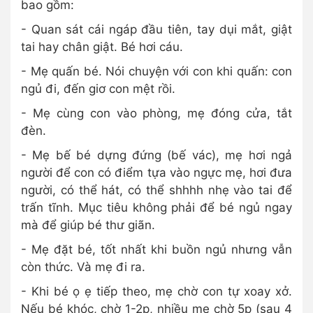
bao gồm:
- Quan sát cái ngáp đầu tiên, tay dụi mắt, giật
tai hay chân giật. Bé hơi cáu.
- Mẹ quấn bé. Nói chuyện với con khi quấn: con
ngủ đi, đến giơ con mệt rồi.
- Mẹ cùng con vào phòng, mẹ đóng cửa, tắt
đèn.
- Mẹ bế bé dựng đứng (bế vác), mẹ hơi ngả
người để con có điểm tựa vào ngực mẹ, hơi đưa
người, có thể hát, có thể shhhh nhẹ vào tai để
trấn tĩnh. Mục tiêu không phải để bé ngủ ngay
mà để giúp bé thư giãn.
- Mẹ đặt bé, tốt nhất khi buồn ngủ nhưng vẫn
còn thức. Và mẹ đi ra.
- Khi bé ọ ẹ tiếp theo, mẹ chờ con tự xoay xở.
Nếu bé khóc, chờ 1-2p, nhiều mẹ chờ 5p (sau 4