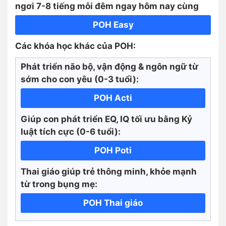
ngơi 7-8 tiếng mỗi đêm ngay hôm nay cùng
POH Easy
Các khóa học khác của POH:
Phát triển não bộ, vận động & ngôn ngữ từ
sớm cho con yêu (0-3 tuổi):
POH Acti
Giúp con phát triển EQ, IQ tối ưu bằng Kỷ
luật tích cực
(0-6 tuổi):
POH Poti
Thai giáo giúp trẻ thông minh, khỏe mạnh
từ trong bụng mẹ:
POH Thai giáo