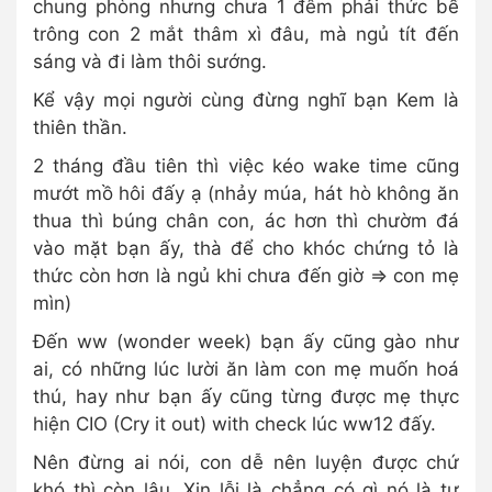
chung phòng nhưng chưa 1 đêm phải thức bế
trông con 2 mắt thâm xì đâu, mà ngủ tít đến
sáng và đi làm thôi sướng.
Kể vậy mọi người cùng đừng nghĩ bạn Kem là
thiên thần.
2 tháng đầu tiên thì việc kéo wake time cũng
mướt mồ hôi đấy ạ (nhảy múa, hát hò không ăn
thua thì búng chân con, ác hơn thì chườm đá
vào mặt bạn ấy, thà để cho khóc chứng tỏ là
thức còn hơn là ngủ khi chưa đến giờ => con mẹ
mìn)
Đến ww (wonder week) bạn ấy cũng gào như
ai, có những lúc lười ăn làm con mẹ muốn hoá
thú, hay như bạn ấy cũng từng được mẹ thực
hiện CIO (Cry it out) with check lúc ww12 đấy.
Nên đừng ai nói, con dễ nên luyện được chứ
khó thì còn lâu. Xin lỗi là chẳng có gì nó là tự