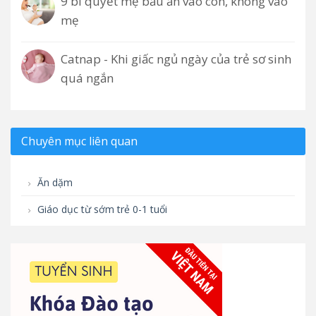
9 bí quyết mẹ bầu ăn vào con, không vào
mẹ
Catnap - Khi giấc ngủ ngày của trẻ sơ sinh
quá ngắn
Chuyên mục liên quan
Ăn dặm
Giáo dục từ sớm trẻ 0-1 tuổi