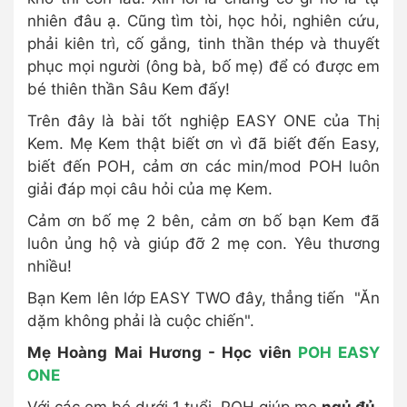
nhiên đâu ạ. Cũng tìm tòi, học hỏi, nghiên cứu,
phải kiên trì, cố gắng, tinh thần thép và thuyết
phục mọi người (ông bà, bố mẹ) để có được em
bé thiên thần Sâu Kem đấy!
Trên đây là bài tốt nghiệp EASY ONE của Thị
Kem. Mẹ Kem thật biết ơn vì đã biết đến Easy,
biết đến POH, cảm ơn các min/mod POH luôn
giải đáp mọi câu hỏi của mẹ Kem.
Cảm ơn bố mẹ 2 bên, cảm ơn bố bạn Kem đã
luôn ủng hộ và giúp đỡ 2 mẹ con. Yêu thương
nhiều!
Bạn Kem lên lớp EASY TWO đây, thẳng tiến "Ăn
dặm không phải là cuộc chiến".
Mẹ Hoàng Mai Hương - Học viên
POH EASY
ONE