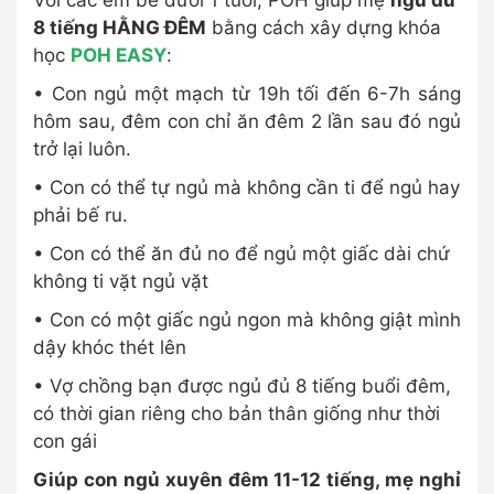
Với các em bé dưới 1 tuổi, POH giúp mẹ
ngủ đủ
8 tiếng HẰNG ĐÊM
bằng cách xây dựng khóa
học
POH EASY
:
• Con ngủ một mạch từ 19h tối đến 6-7h sáng
hôm sau, đêm con chỉ ăn đêm 2 lần sau đó ngủ
trở lại luôn.
• Con có thể tự ngủ mà không cần ti để ngủ hay
phải bế ru.
• Con có thể ăn đủ no để ngủ một giấc dài chứ
không ti vặt ngủ vặt
• Con có một giấc ngủ ngon mà không giật mình
dậy khóc thét lên
• Vợ chồng bạn được ngủ đủ 8 tiếng buổi đêm,
có thời gian riêng cho bản thân giống như thời
con gái
Giúp con ngủ xuyên đêm 11-12 tiếng, mẹ nghỉ