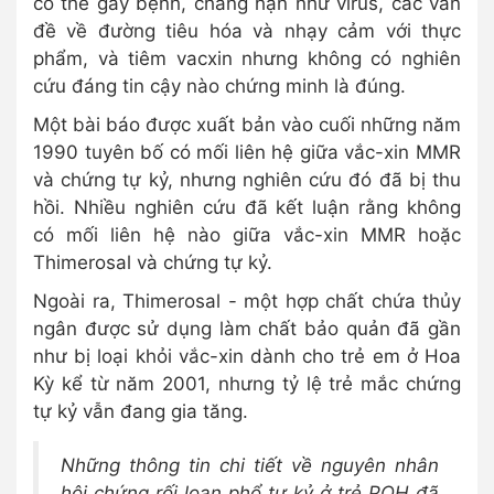
có thể gây bệnh, chẳng hạn như virus, các vấn
đề về đường tiêu hóa và nhạy cảm với thực
phẩm, và tiêm vacxin nhưng không có nghiên
cứu đáng tin cậy nào chứng minh là đúng.
Một bài báo được xuất bản vào cuối những năm
1990 tuyên bố có mối liên hệ giữa vắc-xin MMR
và chứng tự kỷ, nhưng nghiên cứu đó đã bị thu
hồi. Nhiều nghiên cứu đã kết luận rằng không
có mối liên hệ nào giữa vắc-xin MMR hoặc
Thimerosal và chứng tự kỷ.
Ngoài ra, Thimerosal - một hợp chất chứa thủy
ngân được sử dụng làm chất bảo quản đã gần
như bị loại khỏi vắc-xin dành cho trẻ em ở Hoa
Kỳ kể từ năm 2001, nhưng tỷ lệ trẻ mắc chứng
tự kỷ vẫn đang gia tăng.
Những thông tin chi tiết về nguyên nhân
hội chứng rối loạn phổ tự kỷ ở trẻ POH đã