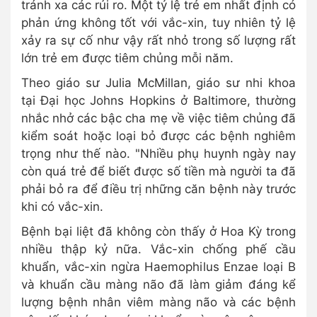
tránh xa các rủi ro. Một tỷ lệ trẻ em nhất định có
phản ứng không tốt với vắc-xin, tuy nhiên tỷ lệ
xảy ra sự cố như vậy rất nhỏ trong số lượng rất
lớn trẻ em được tiêm chủng mỗi năm.
Theo giáo sư Julia McMillan, giáo sư nhi khoa
tại Đại học Johns Hopkins ở Baltimore, thường
nhắc nhở các bậc cha mẹ về việc tiêm chủng đã
kiểm soát hoặc loại bỏ được các bệnh nghiêm
trọng như thế nào. "Nhiều phụ huynh ngày nay
còn quá trẻ để biết được số tiền mà người ta đã
phải bỏ ra để điều trị những căn bệnh này trước
khi có vắc-xin.
Bệnh bại liệt đã không còn thấy ở Hoa Kỳ trong
nhiều thập kỷ nữa. Vắc-xin chống phế cầu
khuẩn, vắc-xin ngừa Haemophilus Enzae loại B
và khuẩn cầu màng não đã làm giảm đáng kể
lượng bệnh nhân viêm màng não và các bệnh