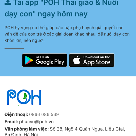
Tải app "POH Thai giáo & Nuôi
dạy con" ngay hôm nay
POH hy vọng có thể giúp các bậc phụ huynh giải quyết các
vấn đề của con trẻ ở các giai đoạn khác nhau, để nuôi dạy con
khôn lớn, nên người.
Điện thoại:
0866 086 569
Email:
phucvu@poh.vn
Văn phòng làm việc:
Số 28, Ngõ 4 Quân Ngựa, Liễu Giai,
Ba Đình, Hà Nội.