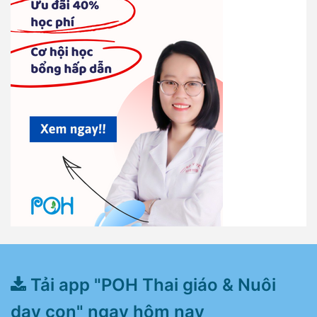
Tải app "POH Thai giáo & Nuôi
dạy con" ngay hôm nay