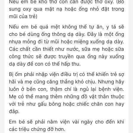
Nếu em bé khó thở con cần được thở oxy. (Bổ
sung oxy qua mặt nạ hoặc ống nhỏ đặt trong
mũi của trẻ)
Nếu em bé quá mệt không thể tự ăn, y tá sẽ
cho bé dùng ống thông dạ dày. Đây là một ống
nhựa mỏng đi từ mũi hoặc miệng xuống dạ dày.
Các chất cần thiết như nước, sữa mẹ hoặc sữa
công thức sẽ được truyền qua ống này xuống
dạ dày để con có thể hấp thu.
Bị ốm phải nhập viện điều trị có thể khiến trẻ sợ
hãi và mẹ cũng căng thẳng khó chịu. Nhưng hãy
luôn ở bên con, thậm chí là ngủ lại bệnh viện.
Mẹ có thể mang thêm những đồ vật thân thuộc
với trẻ như gấu bông hoặc chiếc chăn con hay
đắp.
Em bé sẽ phải nằm viện vài ngày cho đến khi
các triệu chứng đỡ hơn.