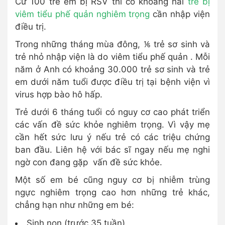
Cứ 100 trẻ em bị RSV thì có khoảng hai
trẻ bị
viêm tiểu phế quản nghiêm trọng
cần nhập viện
điều trị.
Trong những tháng mùa đông, ⅙ trẻ sơ sinh và
trẻ nhỏ nhập viện là do viêm tiểu phế quản . Mỗi
năm ở Anh có khoảng 30.000 trẻ sơ sinh và trẻ
em dưới năm tuổi được điều trị tại bệnh viện vì
virus hợp bào hô hấp.
Trẻ dưới 6 tháng tuổi có nguy cơ cao phát triển
các vấn đề sức khỏe nghiêm trọng. Vì vậy mẹ
cần hết sức lưu ý nếu trẻ có các triệu chứng
ban đầu. Liên hệ với bác sĩ ngay nếu mẹ nghi
ngờ con đang gặp vấn đề sức khỏe.
Một số em bé cũng nguy cơ bị nhiễm trùng
ngực nghiêm trọng cao hơn những trẻ khác,
chẳng hạn như những em bé:
Sinh non (trước 35 tuần)