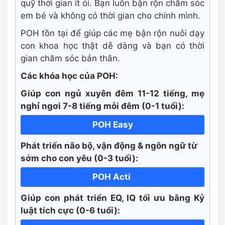
quỹ thời gian ít ỏi. Bạn luôn bận rộn chăm sóc
em bé và không có thời gian cho chính mình.
POH tồn tại để giúp các mẹ bận rộn nuôi dạy
con khoa học thật dễ dàng và bạn có thời
gian chăm sóc bản thân.
Các khóa học của POH:
Giúp con ngủ xuyên đêm 11-12 tiếng, mẹ
nghỉ ngơi 7-8 tiếng mỗi đêm (0-1 tuổi):
POH Easy
Phát triển não bộ, vận động & ngôn ngữ từ
sớm cho con yêu (0-3 tuổi):
POH Acti
Giúp con phát triển EQ, IQ tối ưu bằng Kỷ
luật tích cực
(0-6 tuổi):