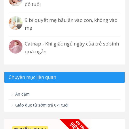
độ tuổi
9 bí quyết mẹ bầu ăn vào con, không vào
mẹ
Catnap - Khi giấc ngủ ngày của trẻ sơ sinh
quá ngắn
Chuyên mục liên quan
Ăn dặm
Giáo dục từ sớm trẻ 0-1 tuổi