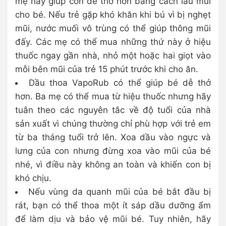
mẹ hãy giúp con dễ thở hơn bằng cách lau mũi
cho bé. Nếu trẻ gặp khó khăn khi bú vì bị nghẹt
mũi, nước muối vô trùng có thể giúp thông mũi
đấy. Các mẹ có thể mua những thứ này ở hiệu
thuốc ngay gần nhà, nhỏ một hoặc hai giọt vào
mỗi bên mũi của trẻ 15 phút trước khi cho ăn.
Dầu thoa VapoRub có thể giúp bé dễ thở
hơn. Ba mẹ có thể mua từ hiệu thuốc nhưng hãy
tuân theo các nguyên tắc về độ tuổi của nhà
sản xuất vì chúng thường chỉ phù hợp với trẻ em
từ ba tháng tuổi trở lên. Xoa dầu vào ngực và
lưng của con nhưng đừng xoa vào mũi của bé
nhé, vì điều này không an toàn và khiến con bị
khó chịu.
Nếu vùng da quanh mũi của bé bắt đầu bị
rát, bạn có thể thoa một ít sáp dầu dưỡng ẩm
để làm dịu và bảo vệ mũi bé. Tuy nhiên, hãy