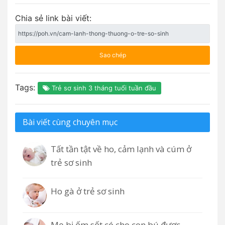
Chia sẻ link bài viết:
Sao chép
Tags:
Trẻ sơ sinh 3 tháng tuổi tuần đầu
Bài viết cùng chuyên mục
Tất tần tật về ho, cảm lạnh và cúm ở
trẻ sơ sinh
Ho gà ở trẻ sơ sinh
Mẹ bị ốm sốt có cho con bú được