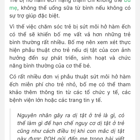
Trẻ bị hở hàm ếch nặng thậm chí không thể
bú
mẹ
, không thể uống sữa từ bình nếu không có
sự trợ giúp đặc biệt.
Vì thế việc chăm sóc trẻ bị sứt môi hở hàm ếch
có thể sẽ khiến bố mẹ vất vả hơn những trẻ
bình thường rất nhiều. Bố mẹ nên xem xét thực
hiện phẫu thuật cho trẻ nếu dị tật của con ảnh
hưởng đến sự phát triển, sinh hoạt và chức
năng bình thường của cơ thể bé.
Có rất nhiều đơn vị phẫu thuật sứt môi hở hàm
ếch miễn phí cho trẻ nhỏ, bố mẹ có thể tham
khảo thêm thông tin từ các tổ chức y tế, các
bệnh viện lớn hoặc các trang tin y tế.
Nguyên nhân gây ra dị tật ở trẻ là gì, có
thể làm gì để hạn chế nguy cơ dị tật ở trẻ
cũng như cách điều trị khi con mắc dị tật
này được POH gửi đến mẹ trong bài viết