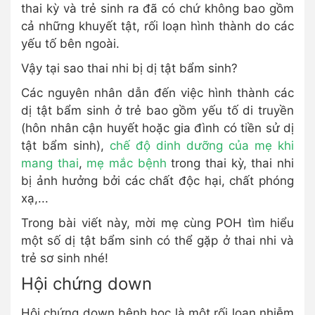
thai kỳ và trẻ sinh ra đã có chứ không bao gồm
cả những khuyết tật, rối loạn hình thành do các
yếu tố bên ngoài.
Vậy tại sao thai nhi bị dị tật bẩm sinh?
Các nguyên nhân dẫn đến việc hình thành các
dị tật bẩm sinh ở trẻ bao gồm yếu tố di truyền
(hôn nhân cận huyết hoặc gia đình có tiền sử dị
tật bẩm sinh),
chế độ dinh dưỡng của mẹ khi
mang thai
,
mẹ mắc bệnh
trong thai kỳ, thai nhi
bị ảnh hưởng bởi các chất độc hại, chất phóng
xạ,...
Trong bài viết này, mời mẹ cùng POH tìm hiểu
một số dị tật bẩm sinh có thể gặp ở thai nhi và
trẻ sơ sinh nhé!
Hội chứng down
Hội chứng down bệnh học là một rối loạn nhiễm