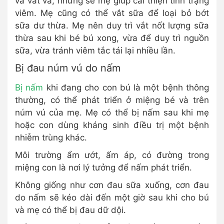
và vất vả, nhưng sẽ mẹ giúp cải thiện tình trạng
viêm. Mẹ cũng có thể vắt sữa để loại bỏ bớt
sữa dư thừa. Mẹ nên duy trì vắt nốt lượng sữa
thừa sau khi bé bú xong, vừa để duy trì nguồn
sữa, vừa tránh viêm tắc tái lại nhiều lần.
Bị đau núm vú do nấm
Bị nấm
khi đang cho con bú là một bệnh thông
thường, có thể phát triển ở miệng bé và trên
núm vú của mẹ. Mẹ có thể bị nấm sau khi mẹ
hoặc con dùng kháng sinh điều trị một bệnh
nhiễm trùng khác.
Môi trường ẩm ướt, ấm áp, có đường trong
miệng con là nơi lý tưởng để nấm phát triển.
Không giống như cơn đau sữa xuống, cơn đau
do nấm sẽ kéo dài đến một giờ sau khi cho bú
và mẹ có thể bị đau dữ dội.