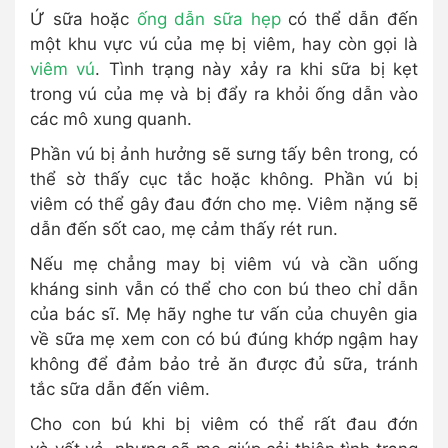
Ứ sữa hoặc
ống dẫn sữa hẹp
có thể dẫn đến
một khu vực vú của mẹ bị viêm, hay còn gọi là
viêm vú
. Tình trạng này xảy ra khi sữa bị kẹt
trong vú của mẹ và bị đẩy ra khỏi ống dẫn vào
các mô xung quanh.
Phần vú bị ảnh hưởng sẽ sưng tấy bên trong, có
thể sờ thấy cục tắc hoặc không. Phần vú bị
viêm có thể gây đau đớn cho mẹ. Viêm nặng sẽ
dẫn đến sốt cao, mẹ cảm thấy rét run.
Nếu mẹ chẳng may bị viêm vú và cần uống
kháng sinh vẫn có thể cho con bú theo chỉ dẫn
của bác sĩ. Mẹ hãy nghe tư vấn của chuyên gia
về sữa mẹ xem con có bú đúng khớp ngậm hay
không để đảm bảo trẻ ăn được đủ sữa, tránh
tắc sữa dẫn đến viêm.
Cho con bú khi bị viêm có thể rất đau đớn