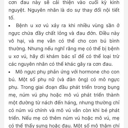
cơn đau này sẽ cải thiện vào cuối kỳ kinh
nguyệt. Nguyên nhân là do sự thay đổi nội tiết
tố.
Bệnh u xơ vú xảy ra khi nhiều vùng sần ở
ngực chứa đầy chất lỏng và đau đớn. Điều này
vô hại, và mẹ vẫn có thể cho con bú bình
thường. Nhưng nếu nghĩ rằng mẹ có thể bị bệnh
u xơ vú, hãy đi khám bác sĩ để có thể loại trừ
các nguyên nhân có thể khác gây ra cơn đau.
Mô ngực phụ phản ứng với hormone cho con
bú. Một số phụ nữ (và đàn ông) có mô ngực
phụ. Trong giai đoạn đầu phát triển trong bụng
mẹ, núm vú phụ hoặc mô vú phát triển thành
một đường từ nách đến háng, nhưng thường chỉ
có núm vú chính và mô vú vẫn còn khi bé phát
triển. Nếu mẹ có thêm núm vú hoặc mô vú, mẹ
có thể thấy sưng hoặc đau. Một số mô thậm chí