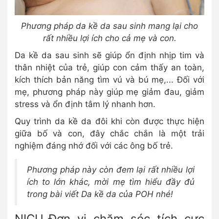
Phương pháp da kề da sau sinh mang lại cho
rất nhiều lợi ích cho cả mẹ và con.
Da kề da sau sinh sẽ giúp ổn định nhịp tim và
thân nhiệt của trẻ, giúp con cảm thấy an toàn,
kích thích bản năng tìm vú và bú mẹ,... Đối với
mẹ, phương pháp này giúp mẹ giảm đau, giảm
stress và ổn định tâm lý nhanh hơn.
Quy trình da kề da đôi khi còn được thực hiện
giữa bố và con, đây chắc chắn là một trải
nghiệm đáng nhớ đối với các ông bố trẻ.
Phương pháp này còn đem lại rất nhiều lợi
ích to lớn khác, mời mẹ tìm hiểu đầy đủ
trong bài viết Da kề da của POH nhé!
NICU_Đơn vị chăm sóc tích cực