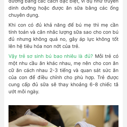
dưỡng bằng các cách đặc biệt, ví dụ như truyền
dinh dưỡng hoặc được ăn sữa bằng các ống
chuyên dụng.
Khi con có đủ khả năng để bú mẹ thì mẹ cần
tính toán và cân nhắc lượng sữa sao cho con bú
đủ nhưng không quá no, gây áp lực không tốt
lên hệ tiêu hóa non nớt của trẻ.
Vậy trẻ sơ sinh bú bao nhiêu là đủ?
Mỗi trẻ có
một nhu cầu ăn khác nhau, mẹ nên cho con ăn
cữ ăn cách nhau 2-3 tiếng và quan sát sức ăn
của con để điều chỉnh cho phù hợp. Trẻ được
cung cấp đủ sữa sẽ thay khoảng 6-8 chiếc tã
ướt mỗi ngày.