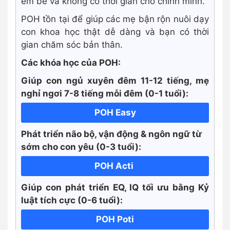
em bé và không có thời gian cho chính mình.
POH tồn tại để giúp các mẹ bận rộn nuôi dạy
con khoa học thật dễ dàng và bạn có thời
gian chăm sóc bản thân.
Các khóa học của POH:
Giúp con ngủ xuyên đêm 11-12 tiếng, mẹ
nghỉ ngơi 7-8 tiếng mỗi đêm (0-1 tuổi):
POH Easy
Phát triển não bộ, vận động & ngôn ngữ từ
sớm cho con yêu (0-3 tuổi):
POH Acti
Giúp con phát triển EQ, IQ tối ưu bằng Kỷ
luật tích cực
(0-6 tuổi):
POH Poti