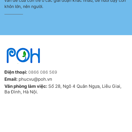
vấn đề của con trẻ ở các giai đoạn khác nhau, để nuôi dạy con
khôn lớn, nên người.
Điện thoại:
0866 086 569
Email:
phucvu@poh.vn
Văn phòng làm việc:
Số 28, Ngõ 4 Quân Ngựa, Liễu Giai,
Ba Đình, Hà Nội.