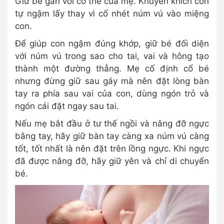
Giữ bé gần với cơ thể của mẹ. Khuyến khích con
tự ngậm lấy thay vì cố nhét núm vú vào miệng
con.
Để giúp con ngậm đúng khớp, giữ bé đối diện
với núm vú trong sao cho tai, vai và hông tạo
thành một đường thẳng. Mẹ cố định cổ bé
nhưng đừng giữ sau gáy mà nên đặt lòng bàn
tay ra phía sau vai của con, dùng ngón trỏ và
ngón cái đặt ngay sau tai.
Nếu mẹ bắt đầu ở tư thế ngồi và nâng đỡ ngực
bằng tay, hãy giữ bàn tay càng xa núm vú càng
tốt, tốt nhất là nên đặt trên lồng ngực. Khi ngực
đã được nâng đỡ, hãy giữ yên và chỉ di chuyển
bé.