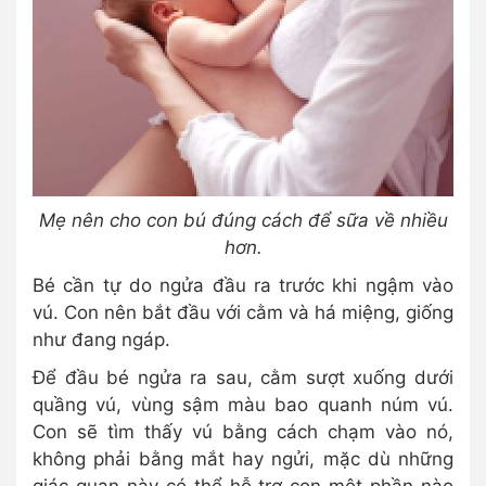
Mẹ nên cho con bú đúng cách để sữa về nhiều
hơn.
Bé cần tự do ngửa đầu ra trước khi ngậm vào
vú. Con nên bắt đầu với cằm và há miệng, giống
như đang ngáp.
Để đầu bé ngửa ra sau, cằm sượt xuống dưới
quầng vú, vùng sậm màu bao quanh núm vú.
Con sẽ tìm thấy vú bằng cách chạm vào nó,
không phải bằng mắt hay ngửi, mặc dù những
giác quan này có thể hỗ trợ con một phần nào