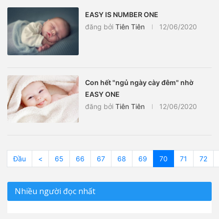
EASY IS NUMBER ONE
đăng bởi
Tiên Tiên
12/06/2020
Con hết "ngủ ngày cày đêm" nhờ
EASY ONE
đăng bởi
Tiên Tiên
12/06/2020
Đầu
<
65
66
67
68
69
70
71
72
Nhiều người đọc nhất