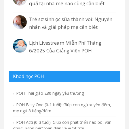
quả tại nhà mẹ nào cũng cần biết
Trẻ sơ sinh ọc sữa thành vòi: Nguyên
nhân và giải pháp mẹ cần biết
Lịch Livestream Miễn Phí Tháng
6/2025 Của Giảng Viên POH
Khoá học POH
POH Thai giáo 280 ngày yêu thương
POH Easy One (0-1 tuổi): Giúp con ngủ xuyên đêm,
mẹ ngủ 8 tiếng/đêm
POH Acti (0-3 tuổi): Giúp con phát triển não bô, vận
động, ngôn ngữ toàn diện và vượt trội