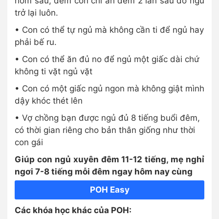
hôm sau, đêm con chỉ ăn đêm 2 lần sau đó ngủ
trở lại luôn.
• Con có thể tự ngủ mà không cần ti để ngủ hay
phải bế ru.
• Con có thể ăn đủ no để ngủ một giấc dài chứ
không ti vặt ngủ vặt
• Con có một giấc ngủ ngon mà không giật mình
dậy khóc thét lên
• Vợ chồng bạn được ngủ đủ 8 tiếng buổi đêm,
có thời gian riêng cho bản thân giống như thời
con gái
Giúp con ngủ xuyên đêm 11-12 tiếng, mẹ nghỉ
ngơi 7-8 tiếng mỗi đêm ngay hôm nay cùng
POH Easy
Các khóa học khác của POH: