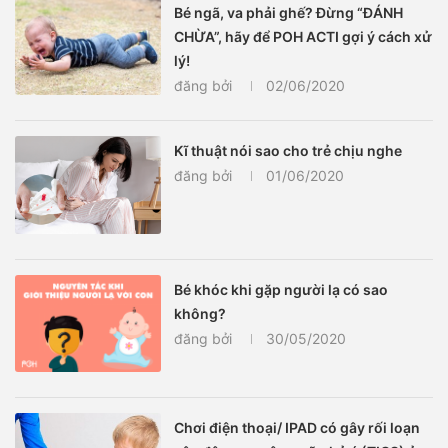
Bé ngã, va phải ghế? Đừng “ĐÁNH
CHỪA”, hãy để POH ACTI gợi ý cách xử
lý!
đăng bởi
02/06/2020
Kĩ thuật nói sao cho trẻ chịu nghe
đăng bởi
01/06/2020
Bé khóc khi gặp người lạ có sao
không?
đăng bởi
30/05/2020
Chơi điện thoại/ IPAD có gây rối loạn