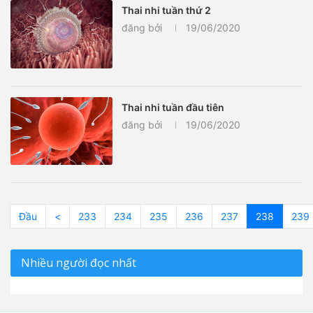
Thai nhi tuần thứ 2
đăng bởi
19/06/2020
Thai nhi tuần đầu tiên
đăng bởi
19/06/2020
Đầu
<
233
234
235
236
237
238
239
Nhiều người đọc nhất