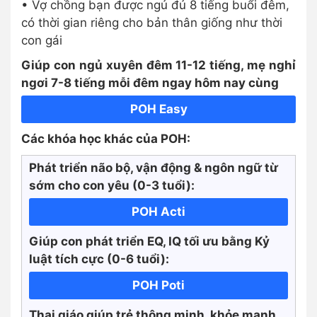
• Vợ chồng bạn được ngủ đủ 8 tiếng buổi đêm,
có thời gian riêng cho bản thân giống như thời
con gái
Giúp con ngủ xuyên đêm 11-12 tiếng, mẹ nghỉ
ngơi 7-8 tiếng mỗi đêm ngay hôm nay cùng
POH Easy
Các khóa học khác của POH:
Phát triển não bộ, vận động & ngôn ngữ từ
sớm cho con yêu (0-3 tuổi):
POH Acti
Giúp con phát triển EQ, IQ tối ưu bằng Kỷ
luật tích cực
(0-6 tuổi):
POH Poti
Thai giáo giúp trẻ thông minh, khỏe mạnh