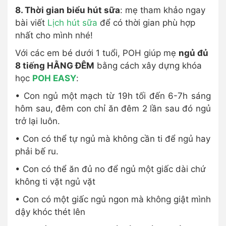
8. Thời gian biểu hút sữa
: mẹ tham khảo ngay
bài viết
Lịch hút sữa
để có thời gian phù hợp
nhất cho mình nhé!
Với các em bé dưới 1 tuổi, POH giúp mẹ
ngủ đủ
8 tiếng HẰNG ĐÊM
bằng cách xây dựng khóa
học
POH EASY
:
• Con ngủ một mạch từ 19h tối đến 6-7h sáng
hôm sau, đêm con chỉ ăn đêm 2 lần sau đó ngủ
trở lại luôn.
• Con có thể tự ngủ mà không cần ti để ngủ hay
phải bế ru.
• Con có thể ăn đủ no để ngủ một giấc dài chứ
không ti vặt ngủ vặt
• Con có một giấc ngủ ngon mà không giật mình
dậy khóc thét lên