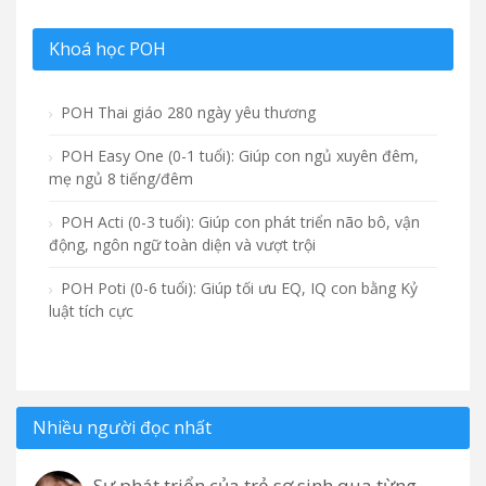
Khoá học POH
POH Thai giáo 280 ngày yêu thương
POH Easy One (0-1 tuổi): Giúp con ngủ xuyên đêm,
mẹ ngủ 8 tiếng/đêm
POH Acti (0-3 tuổi): Giúp con phát triển não bô, vận
động, ngôn ngữ toàn diện và vượt trội
POH Poti (0-6 tuổi): Giúp tối ưu EQ, IQ con bằng Kỷ
luật tích cực
Nhiều người đọc nhất
Sự phát triển của trẻ sơ sinh qua từng