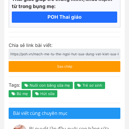
từ trong bụng mẹ:
POH Thai giáo
Chia sẻ link bài viết:
Sao chép
Tags:
Nuôi con bằng sữa mẹ
Trẻ sơ sinh
Bú mẹ
Hút sữa
Bài viết cùng chuyên mục
Bí quyết lần đầu nuôi con bằng sữa