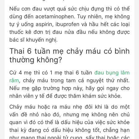
Nếu cơn đau vượt quá sức chịu đựng thì có thể
dùng đến acetaminophen. Tuy nhiên, mẹ không
tự ý uống aspirin, ibuprofen và hầu hết các loại
thuốc kê đơn trị đau nửa đầu nếu không được
bác sĩ khuyến nghị.
Thai 6 tuần mẹ chảy máu có bình
thường không?
Cứ 4 mẹ thì có 1 mẹ thai 6 tuần
đau bụng lâm
râm
, chảy máu trong tam cá nguyệt thứ nhất.
Nếu mẹ gặp trường hợp này, hãy gọi ngay cho
nhân viên y tế để được thăm khám sức khỏe.
Chảy máu hoặc ra máu nhẹ đôi khi là do một
vấn đề nhỏ nào đó, nhưng mẹ không nên chủ
quan vì đó có thể là dấu hiệu của việc sức khỏe
thai kỳ đang có dấu hiệu không tốt, chẳng hạn
như mang thai ngoài tử cung, sẩy thai hoặc các