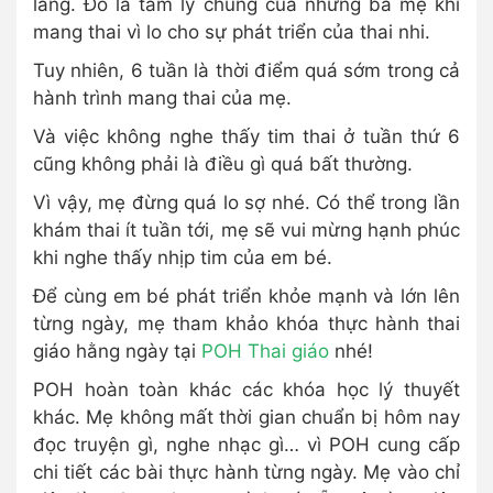
lắng. Đó là tâm lý chung của những bà mẹ khi
mang thai vì lo cho sự phát triển của thai nhi.
Tuy nhiên, 6 tuần là thời điểm quá sớm trong cả
hành trình mang thai của mẹ.
Và việc không nghe thấy tim thai ở tuần thứ 6
cũng không phải là điều gì quá bất thường.
Vì vậy, mẹ đừng quá lo sợ nhé. Có thể trong lần
khám thai ít tuần tới, mẹ sẽ vui mừng hạnh phúc
khi nghe thấy nhịp tim của em bé.
Để cùng em bé phát triển khỏe mạnh và lớn lên
từng ngày, mẹ tham khảo khóa thực hành thai
giáo hằng ngày tại
POH Thai giáo
nhé!
POH hoàn toàn khác các khóa học lý thuyết
khác. Mẹ không mất thời gian chuẩn bị hôm nay
đọc truyện gì, nghe nhạc gì… vì POH cung cấp
chi tiết các bài thực hành từng ngày. Mẹ vào chỉ