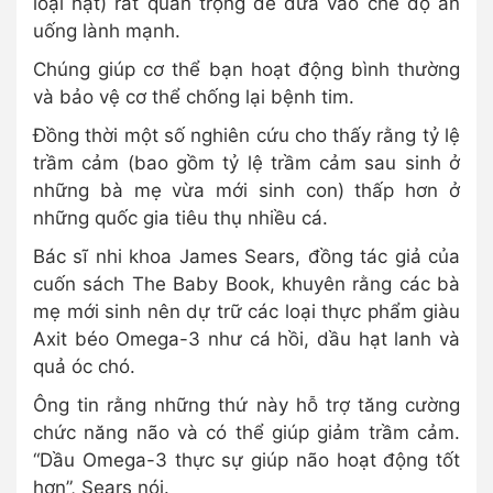
loại hạt) rất quan trọng để đưa vào chế độ ăn
uống lành mạnh.
Chúng giúp cơ thể bạn hoạt động bình thường
và bảo vệ cơ thể chống lại bệnh tim.
Đồng thời một số nghiên cứu cho thấy rằng tỷ lệ
trầm cảm (bao gồm tỷ lệ trầm cảm sau sinh ở
những bà mẹ vừa mới sinh con) thấp hơn ở
những quốc gia tiêu thụ nhiều cá.
Bác sĩ nhi khoa James Sears, đồng tác giả của
cuốn sách The Baby Book, khuyên rằng các bà
mẹ mới sinh nên dự trữ các loại thực phẩm giàu
Axit béo Omega-3 như cá hồi, dầu hạt lanh và
quả óc chó.
Ông tin rằng những thứ này hỗ trợ tăng cường
chức năng não và có thể giúp giảm trầm cảm.
“Dầu Omega-3 thực sự giúp não hoạt động tốt
hơn”, Sears nói.