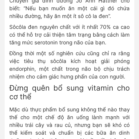
Chuyên gia dinh dưỡng Jo Ann Hattner cho
biết: “Nếu bạn muốn ăn một cái gì đó chứa
nhiều đường, hãy ăn một ít sô cô la đen”.
Sôcôla đen nguyên chất với ít nhất 70% ca cao
có thể hỗ trợ cải thiện tâm trạng bằng cách làm
tăng mức serotonin trong não của bạn.
Đồng thời một số nghiên cứu cũng chỉ ra rằng
việc tiêu thụ sôcôla kích hoạt giải phóng
endorphin, một chất trong não bộ chịu trách
nhiệm cho cảm giác hưng phấn của con người.
Đừng quên bổ sung vitamin cho
cơ thể
Mặc dù thực phẩm bổ sung không thể nào thay
thế cho một chế độ ăn uống lành mạnh với
nhiều trái cây và rau củ, nhưng bạn sẽ khó có
thể kiểm soát và chuẩn bị các bữa ăn dinh