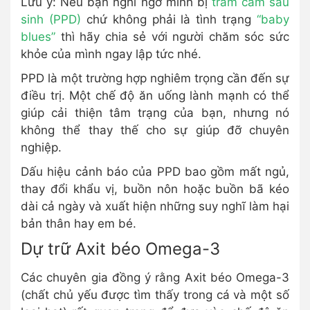
Lưu ý: Nếu bạn nghi ngờ mình bị
trầm cảm sau
sinh (PPD)
chứ không phải là tình trạng
“baby
blues”
thì hãy chia sẻ với người chăm sóc sức
khỏe của mình ngay lập tức nhé.
PPD là một trường hợp nghiêm trọng cần đến sự
điều trị. Một chế độ ăn uống lành mạnh có thể
giúp cải thiện tâm trạng của bạn, nhưng nó
không thể thay thế cho sự giúp đỡ chuyên
nghiệp.
Dấu hiệu cảnh báo của PPD bao gồm mất ngủ,
thay đổi khẩu vị, buồn nôn hoặc buồn bã kéo
dài cả ngày và xuất hiện những suy nghĩ làm hại
bản thân hay em bé.
Dự trữ Axit béo Omega-3
Các chuyên gia đồng ý rằng Axit béo Omega-3
(chất chủ yếu được tìm thấy trong cá và một số