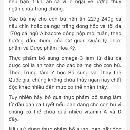
nếu bạn ít khi ăn cá vì lo ngại về lượng thủy
ngân chứa trong chúng.
Các bà mẹ cho con bú nên ăn 227g-240g cá
nấu chín hoặc cá ngừ trắng đóng hộp và tối đa
170g cá ngừ Albacore đóng hộp mỗi tuần, theo
hướng dẫn chung của Cơ quan Quản lý Thực
phẩm và Dược phẩm Hoa Kỳ.
Thực phẩm bổ sung omega-3 làm từ dầu cá
được coi là an toàn cho các bà mẹ cho con bú.
Theo Trung tâm Y học Bổ sung và Thay thế
Quốc gia, chúng không chứa thủy ngân hay chất
độc khác nhiều đến mức có thể nhận thấy.
Tuy nhiên hãy bỏ qua thực phẩm bổ sung làm
từ dầu gan cá tuyết nếu bạn đang cho con bú vì
chúng có thể chứa quá nhiều vitamin A và D
đấy.
Nếu sử dụng thực phẩm bổ sung, bạn hãy đọc