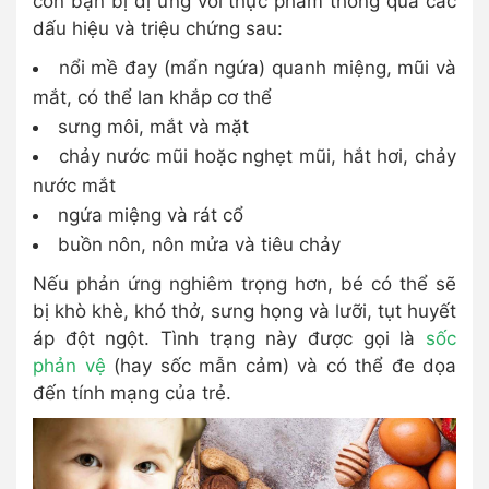
con bạn bị dị ứng với thực phẩm thông qua các
dấu hiệu và triệu chứng sau:
nổi mề đay (mẩn ngứa) quanh miệng, mũi và
mắt, có thể lan khắp cơ thể
sưng môi, mắt và mặt
chảy nước mũi hoặc nghẹt mũi, hắt hơi, chảy
nước mắt
ngứa miệng và rát cổ
buồn nôn, nôn mửa và tiêu chảy
Nếu phản ứng nghiêm trọng hơn, bé có thể sẽ
bị khò khè, khó thở, sưng họng và lưỡi, tụt huyết
áp đột ngột. Tình trạng này được gọi là
sốc
phản vệ
(hay sốc mẫn cảm) và có thể đe dọa
đến tính mạng của trẻ.