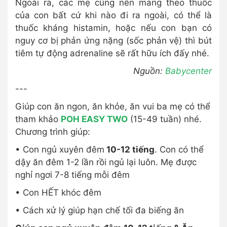
Ngoài ra, các mẹ cũng nên mang theo thuốc
của con bất cứ khi nào đi ra ngoài, có thể là
thuốc kháng histamin, hoặc nếu con bạn có
nguy cơ bị phản ứng nặng (sốc phản vệ) thì bút
tiêm tự động adrenaline sẽ rất hữu ích đấy nhé.
Nguồn:
Babycenter
---
Giúp con ăn ngon, ăn khỏe, ăn vui ba mẹ có thể
tham khảo
POH EASY TWO
(15-49 tuần) nhé.
Chương trình giúp:
• Con ngủ xuyên đêm
10-12 tiếng
. Con có thể
dậy ăn đêm 1-2 lần rồi ngủ lại luôn. Mẹ được
nghỉ ngơi 7-8 tiếng mỗi đêm
• Con HẾT khóc đêm
• Cách xử lý giúp hạn chế tối đa biếng ăn