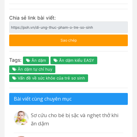
Chia sẻ link bài viết:
Sao chép
Tags:
Ăn dặm
Ăn dặm kiểu EASY
Ăn dặm tự chỉ huy
Vấn đề về sức khỏe của trẻ sơ sinh
Bài viết cùng chuyên mục
Sơ cứu cho bé bị sặc và nghẹt thở khi
ăn dặm