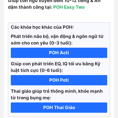
Giúp con ngủ xuyên đêm 10-12 tiếng & Ăn
dặm thành công tại:
POH Easy Two
Các khóa học khác của POH:
Phát triển não bộ, vận động & ngôn ngữ từ
sớm cho con yêu (0-3 tuổi):
POH Acti
Giúp con phát triển EQ, IQ tối ưu bằng Kỷ
luật tích cực
(0-6 tuổi):
POH Poti
Thai giáo giúp trẻ thông minh, khỏe mạnh
từ trong bụng mẹ:
POH Thai Giáo