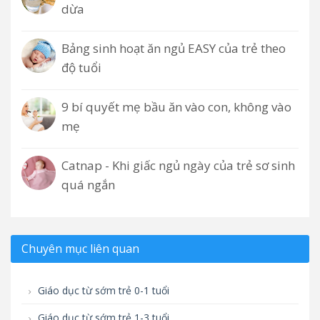
dừa
Bảng sinh hoạt ăn ngủ EASY của trẻ theo
độ tuổi
9 bí quyết mẹ bầu ăn vào con, không vào
mẹ
Catnap - Khi giấc ngủ ngày của trẻ sơ sinh
quá ngắn
Chuyên mục liên quan
Giáo dục từ sớm trẻ 0-1 tuổi
Giáo dục từ sớm trẻ 1-3 tuổi