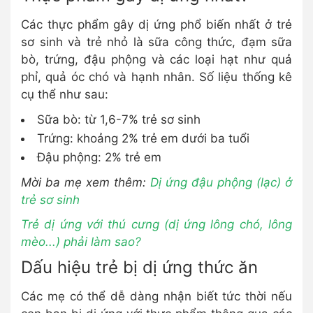
Các thực phẩm gây dị ứng phổ biến nhất ở trẻ
sơ sinh và trẻ nhỏ là sữa công thức, đạm sữa
bò, trứng, đậu phộng và các loại hạt như quả
phỉ, quả óc chó và hạnh nhân. Số liệu thống kê
cụ thể như sau:
Sữa bò: từ 1,6-7% trẻ sơ sinh
Trứng: khoảng 2% trẻ em dưới ba tuổi
Đậu phộng: 2% trẻ em
Mời ba mẹ xem thêm:
Dị ứng đậu phộng (lạc) ở
trẻ sơ sinh
Trẻ dị ứng với thú cưng (dị ứng lông chó, lông
mèo...) phải làm sao?
Dấu hiệu trẻ bị dị ứng thức ăn
Các mẹ có thể dễ dàng nhận biết tức thời nếu