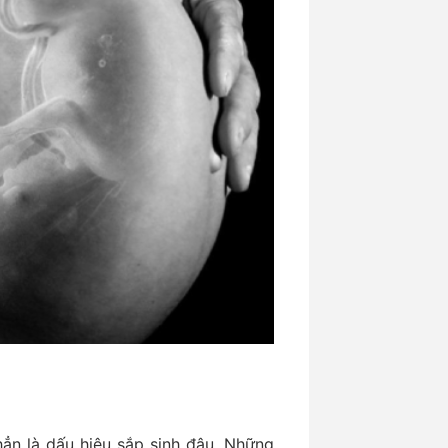
hẳn là dấu hiệu sắp sinh đâu. Những