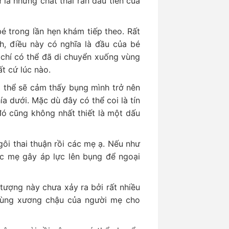
là những chất thải rắn đầu tiên của
 bé trong lần hẹn khám tiếp theo. Rất
nh, điều này có nghĩa là đầu của bé
chí có thể đã di chuyển xuống vùng
ất cứ lúc nào.
ó thể sẽ cảm thấy bụng mình trở nên
 dưới. Mặc dù đây có thể coi là tín
đó cũng không nhất thiết là một dấu
gôi thai thuận rồi các mẹ ạ. Nếu như
ác mẹ gây áp lực lên bụng để ngoại
tượng này chưa xảy ra bởi rất nhiều
vùng xương chậu của người mẹ cho