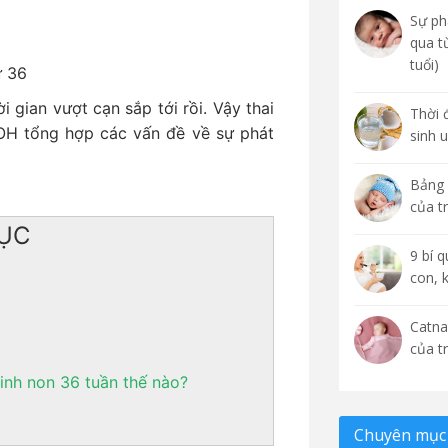
Sự phá
qua t
tuổi)
ứ 36
 gian vượt cạn sắp tới rồi. Vậy thai
Thời 
OH tổng hợp các vấn đề về sự phát
sinh 
Bảng 
của t
ỤC
9 bí 
con, 
Catna
của t
inh non 36 tuần thế nào?
Chuyên mục 