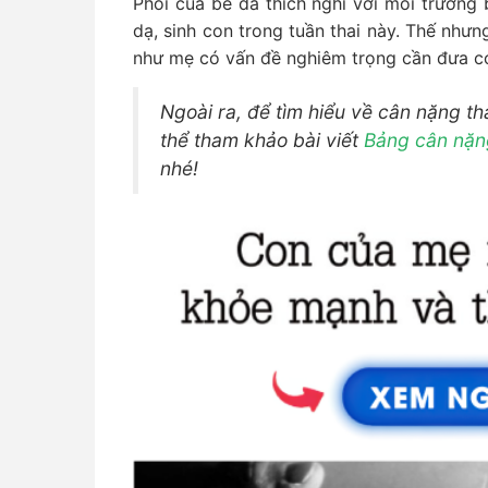
Phổi của bé đã thích nghi với môi trường
dạ, sinh con trong tuần thai này. Thế nhưn
như mẹ có vấn đề nghiêm trọng cần đưa co
Ngoài ra, để tìm hiểu về cân nặng tha
thể tham khảo bài viết
Bảng cân nặng
nhé!