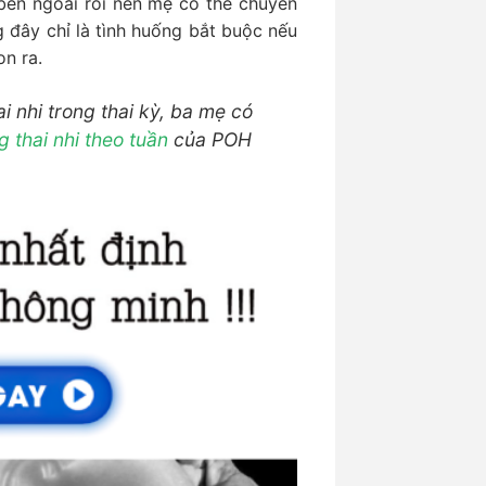
 bên ngoài rồi nên mẹ có thể chuyển
g đây chỉ là tình huống bắt buộc nếu
n ra.
i nhi trong thai kỳ, ba mẹ có
 thai nhi theo tuần
của POH