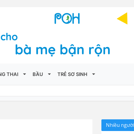
NG THAI
BẦU
TRẺ SƠ SINH
Nhiều người