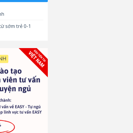
nh
từ sớm trẻ 0-1