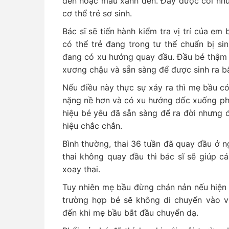
đen hoặc màu xanh đen. Đây được coi như 
cơ thể trẻ sơ sinh.
Bác sĩ sẽ tiến hành kiểm tra vị trí của em
có thể trẻ đang trong tư thế chuẩn bị si
đang có xu hướng quay đầu. Đầu bé thậm 
xương chậu và sẵn sàng để được sinh ra b
Nếu điều này thực sự xảy ra thì mẹ bầu c
nặng nề hơn và có xu hướng dốc xuống phía
hiệu bé yêu đã sẵn sàng để ra đời nhưng 
hiệu chắc chắn.
Bình thường, thai 36 tuần đã quay đầu ở n
thai không quay đầu thì bác sĩ sẽ giúp c
xoay thai.
Tuy nhiên mẹ bầu đừng chán nản nếu hiện 
trường hợp bé sẽ không di chuyển vào 
đến khi mẹ bầu bắt đầu chuyển dạ.