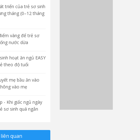
t triển của trẻ sơ sinh
ừng tháng (0–12 tháng
điểm vàng để trẻ sơ
uống nước dừa
sinh hoạt ăn ngủ EASY
rẻ theo độ tuổi
quyết mẹ bầu ăn vào
không vào mẹ
p - Khi giấc ngủ ngày
rẻ sơ sinh quá ngắn
liên quan