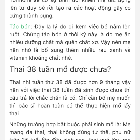
hormone sẽ có sự biến đổi khiến mẹ tác động
lên tư duy bé rồi tạo ra các hoạt động gây co
cứng thành bụng.
Táo bón
: Đây là lý do đi kèm việc bé nằm lên
ruột. Chứng táo bón ở thời kỳ này là do mẹ ăn
nhiều dưỡng chất mà quên chất xơ. Vậy nên mẹ
nên nhớ là bổ sung thêm nhiều rau xanh và
vitamin khoáng chất nhé.
Thai 38 tuần mổ được chưa?
Thai nhi tuần thứ 38 đã được hơn 9 tháng vậy
nên với việc thai 38 tuần đã sinh được chưa thì
câu trả lời chắc chắn là có. Chỉ cần bố mẹ muốn
thì bác sĩ hoàn toàn có thể thực hiện mổ lấy
thai.
Những trường hợp bắt buộc phải sinh mổ là: Mẹ
mang đa thai, thai không đúng tư thế, phụ nữ