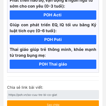
Phát triển não bộ, vận động & ngôn ngữ từ
sớm cho con yêu (0-3 tuổi):
POH Acti
Giúp con phát triển EQ, IQ tối ưu bằng Kỷ
luật tích cực
(0-6 tuổi):
POH Poti
Thai giáo giúp trẻ thông minh, khỏe mạnh
từ trong bụng mẹ:
POH Thai giáo
Chia sẻ link bài viết:
Sao chép