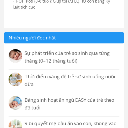
POH Poti (0-6 tuổi): Giúp tối ưu EQ, IQ con bằng Kỷ
luật tích cực
Nhiều người đọc nhất
Sự phát triển của trẻ sơ sinh qua từng
tháng (0–12 tháng tuổi)
Thời điểm vàng để trẻ sơ sinh uống nước
dừa
Bảng sinh hoạt ăn ngủ EASY của trẻ theo
độ tuổi
9 bí quyết mẹ bầu ăn vào con, không vào