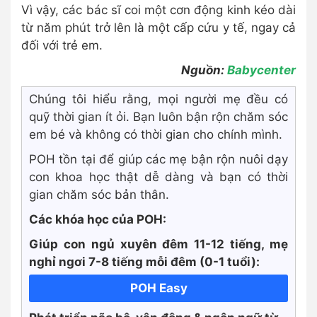
Vì vậy, các bác sĩ coi một cơn động kinh kéo dài
từ năm phút trở lên là một cấp cứu y tế, ngay cả
đối với trẻ em.
Nguồn:
Babycenter
Chúng tôi hiểu rằng, mọi người mẹ đều có
quỹ thời gian ít ỏi. Bạn luôn bận rộn chăm sóc
em bé và không có thời gian cho chính mình.
POH tồn tại để giúp các mẹ bận rộn nuôi dạy
con khoa học thật dễ dàng và bạn có thời
gian chăm sóc bản thân.
Các khóa học của POH:
Giúp con ngủ xuyên đêm 11-12 tiếng, mẹ
nghỉ ngơi 7-8 tiếng mỗi đêm (0-1 tuổi):
POH Easy