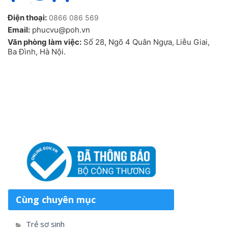
Điện thoại:
0866 086 569
Email:
phucvu@poh.vn
Văn phòng làm việc:
Số 28, Ngõ 4 Quân Ngựa, Liễu Giai,
Ba Đình, Hà Nội.
Cùng chuyên mục
Trẻ sơ sinh