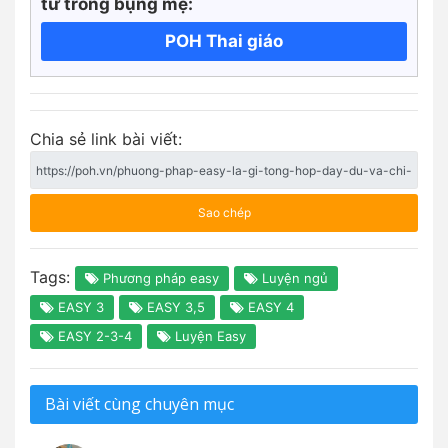
từ trong bụng mẹ:
POH Thai giáo
Chia sẻ link bài viết:
Sao chép
Tags:
Phương pháp easy
Luyện ngủ
EASY 3
EASY 3,5
EASY 4
EASY 2-3-4
Luyện Easy
Bài viết cùng chuyên mục