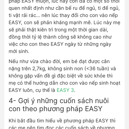
pháp EASY muộn, lúc này con đã có một số thói
quen nhất định như cần bế ru để ngủ, ti để ngủ,
ti vặt rải rác… nên lúc thay đổi cho con vào nếp
EASY, con sẽ phản kháng mạnh mẽ. Lúc này mẹ
sẽ phải thật kiên trì trong một thời gian dài,
đồng thời tỷ lệ thành công sẽ không cao như
việc cho con theo EASY ngày từ những ngày
mới sinh.
Nếu như vừa chào đời, em bé đạt được cân
nặng trên 2,7kg, không sinh non (<36 tuần) và
không gặp vấn đề gì đặc biệt về sức khỏe thì
mẹ có thể hướng dẫn cho con vào nếp sinh hoạt
EASY luôn, cụ thể là
EASY 3
.
4- Gợi ý những cuốn sách nuôi
con theo phương pháp EASY
Khi bắt đầu tìm hiểu về phương pháp EASY thì
các mẹ nên tìm đọc các cuốn sách về phương