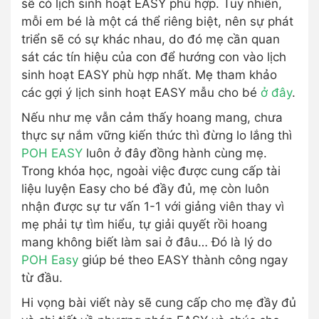
sẽ có lịch sinh hoạt EASY phù hợp. Tuy nhiên,
mỗi em bé là một cá thể riêng biệt, nên sự phát
triển sẽ có sự khác nhau, do đó mẹ cần quan
sát các tín hiệu của con để hướng con vào lịch
sinh hoạt EASY phù hợp nhất. Mẹ tham khảo
các gợi ý lịch sinh hoạt EASY mẫu cho bé
ở đây
.
Nếu như mẹ vẫn cảm thấy hoang mang, chưa
thực sự nắm vững kiến thức thì đừng lo lắng thì
POH EASY
luôn ở đây đồng hành cùng mẹ.
Trong khóa học, ngoài việc được cung cấp tài
liệu luyện Easy cho bé đầy đủ, mẹ còn luôn
nhận được sự tư vấn 1-1 với giảng viên thay vì
mẹ phải tự tìm hiểu, tự giải quyết rồi hoang
mang không biết làm sai ở đâu… Đó là lý do
POH Easy
giúp bé theo EASY thành công ngay
từ đầu.
Hi vọng bài viết này sẽ cung cấp cho mẹ đầy đủ