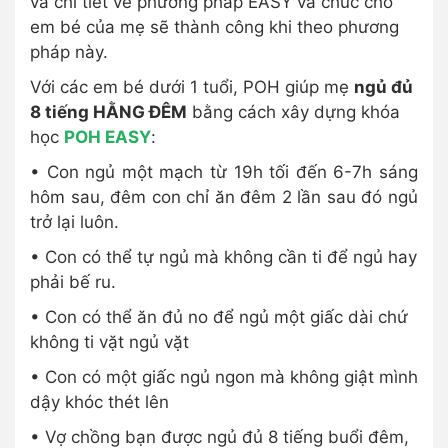
và chi tiết về phương pháp EASY và chúc cho
em bé của mẹ sẽ thành công khi theo phương
pháp này.
Với các em bé dưới 1 tuổi, POH giúp mẹ
ngủ đủ
8 tiếng HẰNG ĐÊM
bằng cách xây dựng khóa
học
POH EASY
:
• Con ngủ một mạch từ 19h tối đến 6-7h sáng
hôm sau, đêm con chỉ ăn đêm 2 lần sau đó ngủ
trở lại luôn.
• Con có thể tự ngủ mà không cần ti để ngủ hay
phải bế ru.
• Con có thể ăn đủ no để ngủ một giấc dài chứ
không ti vặt ngủ vặt
• Con có một giấc ngủ ngon mà không giật mình
dậy khóc thét lên
• Vợ chồng bạn được ngủ đủ 8 tiếng buổi đêm,