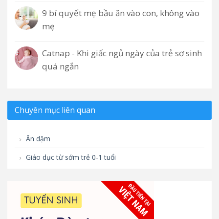
9 bí quyết mẹ bầu ăn vào con, không vào
mẹ
Catnap - Khi giấc ngủ ngày của trẻ sơ sinh
quá ngắn
Chuyên mục liên quan
Ăn dặm
Giáo dục từ sớm trẻ 0-1 tuổi