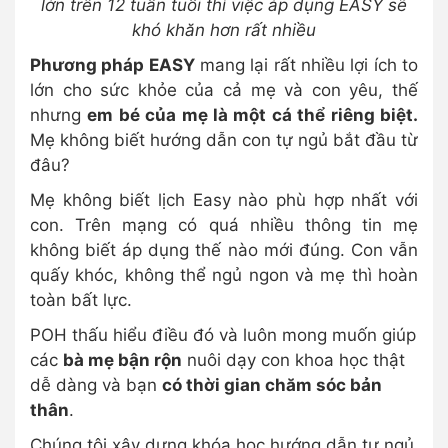
lớn trên 12 tuần tuổi thì việc áp dụng EASY sẽ
khó khăn hơn rất nhiều
Phương pháp EASY
mang lại rất nhiều lợi ích to
lớn cho sức khỏe của cả mẹ và con yêu, thế
nhưng
em bé của mẹ là một cá thể riêng biệt.
Mẹ không biết hướng dẫn con tự ngủ bắt đầu từ
đâu?
Mẹ không biết lịch Easy nào phù hợp nhất với
con. Trên mạng có quá nhiều thông tin mẹ
không biết áp dụng thế nào mới đúng. Con vẫn
quấy khóc, không thể ngủ ngon và mẹ thì hoàn
toàn bất lực.
POH thấu hiểu điều đó và luôn mong muốn giúp
các
bà mẹ bận rộn
nuôi dạy con khoa học thật
dễ dàng và bạn
có thời gian chăm sóc bản
thân
.
Chúng tôi xây dựng khóa học hướng dẫn tự ngủ