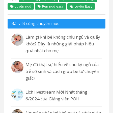
Luyện ngủ
Rèn ngủ easy
Luyện Easy
Bài viết cùng chuyên mục
Làm gì khi bé không chịu ngủ và quấy
khóc? Đây là những giải pháp hiệu
quả nhất cho mẹ
Mẹ đã thật sự hiểu về chu kỳ ngủ của
trẻ sơ sinh và cách giúp bé tự chuyển
giấc?
Lịch livestream Mới Nhất tháng
6/2024 của Giảng viên POH
Nguyên nhân bé khó ngủ và cách giúp