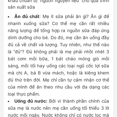
khâu chuẩn bị “nguồn nguyên liệu” cho quá trình
sản xuất sữa
Ăn đủ chất
: Mẹ ít sữa phải ăn gì? Ăn gì để
nhanh xuống sữa? Cơ thể mẹ cần rất nhiều
năng lượng để tổng hợp ra nguồn sữa đáp ứng
dinh dưỡng cho bé. Do đó, mẹ cần ăn uống đầy
đủ cả về chất và lượng. Tuy nhiên, như thế nào
là “đủ”? Đủ không phải là mẹ phải nhồi nhét 3
bát cơm mỗi bữa, 1 bát cháo móng giò mỗi
sáng, mỗi tối hay uống các loại ngũ cốc lợi sữa
mà chị A, bà B vừa mách, hoặc là kiêng khem
đủ thứ trên đời. Mẹ chỉ cần tự cảm nhận cơ thể
của mình để ăn theo nhu cầu với đa dạng các
loại thực phẩm.
Uống đủ nước:
Bởi vì thành phần chính của
sữa mẹ là nước nên mẹ cần uống tối thiểu 3 lít
nước mỗi ngày. Nước không chỉ có nước lọc mà