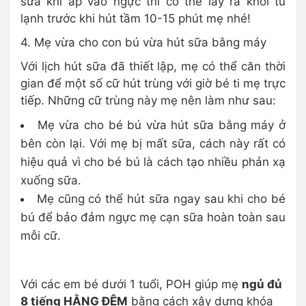
sữa khi áp vào ngực thì có thể lấy ra khỏi tủ
lạnh trước khi hút tầm 10-15 phút mẹ nhé!
4. Mẹ vừa cho con bú vừa hút sữa bằng máy
Với lịch hút sữa đã thiết lập, mẹ có thể căn thời
gian để một số cữ hút trùng với giờ bé ti mẹ trực
tiếp. Những cữ trùng này mẹ nên làm như sau:
Mẹ vừa cho bé bú vừa hút sữa bằng máy ở
bên còn lại. Với mẹ bị mất sữa, cách này rất có
hiệu quả vì cho bé bú là cách tạo nhiều phản xạ
xuống sữa.
Mẹ cũng có thể hút sữa ngay sau khi cho bé
bú để bảo đảm ngực mẹ cạn sữa hoàn toàn sau
mỗi cữ.
Với các em bé dưới 1 tuổi, POH giúp mẹ
ngủ đủ
8 tiếng HẰNG ĐÊM
bằng cách xây dựng khóa