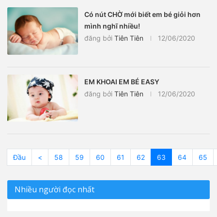
Có nút CHỜ mới biết em bé giỏi hơn
mình nghĩ nhiều!
đăng bởi
Tiên Tiên
12/06/2020
EM KHOAI EM BÉ EASY
đăng bởi
Tiên Tiên
12/06/2020
Đầu
<
58
59
60
61
62
63
64
65
Nhiều người đọc nhất