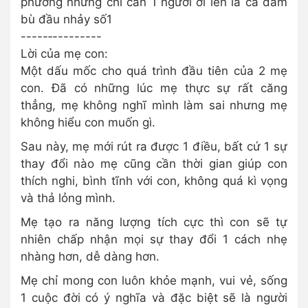
phương nhưng chỉ cần 1 người ới lên là cả đám
bù đầu nhảy số1
-----‐---------
Lời của mẹ con:
Một dấu mốc cho quá trình đầu tiên của 2 mẹ
con. Đã có những lúc mẹ thực sự rất căng
thẳng, mẹ không nghĩ mình làm sai nhưng mẹ
không hiểu con muốn gì.
Sau này, mẹ mới rút ra được 1 điều, bất cứ 1 sự
thay đổi nào mẹ cũng cần thời gian giúp con
thích nghi, bình tĩnh với con, không quá kì vọng
và thả lỏng mình.
Mẹ tạo ra năng lượng tích cực thì con sẽ tự
nhiên chấp nhận mọi sự thay đổi 1 cách nhẹ
nhàng hơn, dễ dàng hơn.
Mẹ chỉ mong con luôn khỏe mạnh, vui vẻ, sống
1 cuộc đời có ý nghĩa và đặc biệt sẽ là người