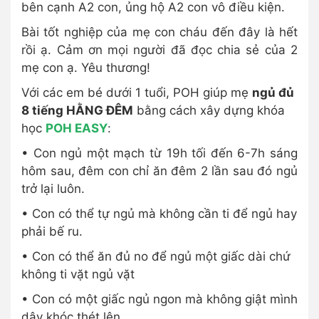
bên cạnh A2 con, ủng hộ A2 con vô điều kiện.
Bài tốt nghiệp của mẹ con cháu đến đây là hết
rồi ạ. Cảm ơn mọi người đã đọc chia sẻ của 2
mẹ con ạ. Yêu thương!
Với các em bé dưới 1 tuổi, POH giúp mẹ
ngủ đủ
8 tiếng HẰNG ĐÊM
bằng cách xây dựng khóa
học
POH EASY
:
• Con ngủ một mạch từ 19h tối đến 6-7h sáng
hôm sau, đêm con chỉ ăn đêm 2 lần sau đó ngủ
trở lại luôn.
• Con có thể tự ngủ mà không cần ti để ngủ hay
phải bế ru.
• Con có thể ăn đủ no để ngủ một giấc dài chứ
không ti vặt ngủ vặt
• Con có một giấc ngủ ngon mà không giật mình
dậy khóc thét lên