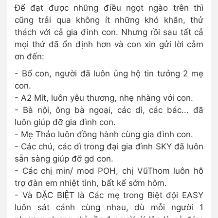
Để đạt được những điều ngọt ngào trên thì
cũng trải qua không ít những khó khăn, thử
thách với cả gia đình con. Nhưng rồi sau tất cả
mọi thứ đã ổn định hơn và con xin gửi lời cảm
ơn đến:
- Bố con, người đã luôn ủng hộ tin tưởng 2 mẹ
con.
- A2 Mít, luôn yêu thương, nhẹ nhàng với con.
- Bà nội, ông bà ngoại, các dì, các bác... đã
luôn giúp đỡ gia đình con.
- Mẹ Thảo luôn đồng hành cùng gia đình con.
- Các chú, các dì trong đại gia đình SKY đã luôn
sẵn sàng giúp đỡ gd con.
- Các chị min/ mod POH, chị VũThom luôn hỗ
trợ đàn em nhiệt tình, bất kể sớm hôm.
- Và ĐẶC BIỆT là Các mẹ trong Biệt đội EASY
luôn sát cánh cùng nhau, dù mỗi người 1