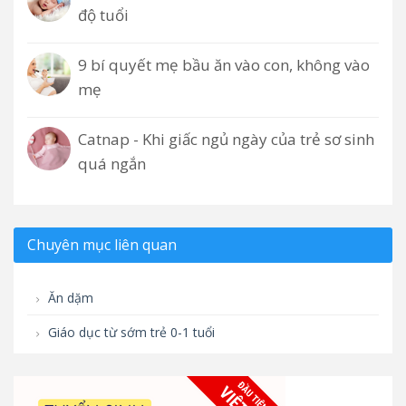
độ tuổi
9 bí quyết mẹ bầu ăn vào con, không vào
mẹ
Catnap - Khi giấc ngủ ngày của trẻ sơ sinh
quá ngắn
Chuyên mục liên quan
Ăn dặm
Giáo dục từ sớm trẻ 0-1 tuổi