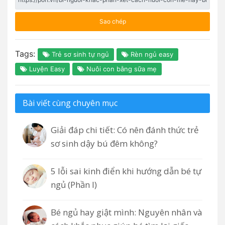
Sao chép
Tags:
Trẻ sơ sinh tự ngủ
Rèn ngủ easy
Luyện Easy
Nuôi con bằng sữa mẹ
Bài viết cùng chuyên mục
Giải đáp chi tiết: Có nên đánh thức trẻ
sơ sinh dậy bú đêm không?
5 lỗi sai kinh điển khi hướng dẫn bé tự
ngủ (Phần I)
Bé ngủ hay giật mình: Nguyên nhân và