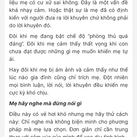
liệu mẹ có cư xử sai không. Đây là một vấn đề
khá nhạy cảm. Hoặc thật sự là mẹ đã có định
kiến với người đưa ra lời khuyên chứ không phải
do lời khuyên đó.
Đôi khi mẹ đang bật chế độ “phòng thủ quá
đáng”. Đôi khi mẹ cảm thấy thất vọng khi con
chưa đạt được những gì mẹ muốn khiến mẹ tự
ái.
Hay đôi khi mẹ bị ám ảnh và cảm thấy như thể
lúc nào gia đình cũng chỉ trích mẹ. Đột nhiên
mọi bình luận, lời nói, lời khuyên đều khiến mẹ
cực kỳ khó chịu.
Mẹ hãy nghe mà đừng nói gì
Điều này có vẻ hơi khó nhưng mẹ hãy thử cách
này: Chỉ nghe mà không biện minh cho phương
pháp mà mẹ lựa chọn. Đơn giản chỉ cần trung
thực với cảm xúc của mình để xoa dịu tình hình.