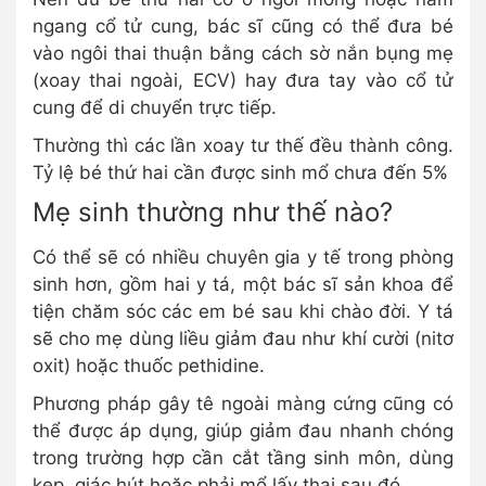
ngang cổ tử cung, bác sĩ cũng có thể đưa bé
vào ngôi thai thuận bằng cách sờ nắn bụng mẹ
(xoay thai ngoài, ECV) hay đưa tay vào cổ tử
cung để di chuyển trực tiếp.
Thường thì các lần xoay tư thế đều thành công.
Tỷ lệ bé thứ hai cần được sinh mổ chưa đến 5%
Mẹ sinh thường như thế nào?
Có thể sẽ có nhiều chuyên gia y tế trong phòng
sinh hơn, gồm hai y tá, một bác sĩ sản khoa để
tiện chăm sóc các em bé sau khi chào đời. Y tá
sẽ cho mẹ dùng liều giảm đau như khí cười (nitơ
oxit) hoặc thuốc pethidine.
Phương pháp gây tê ngoài màng cứng cũng có
thể được áp dụng, giúp giảm đau nhanh chóng
trong trường hợp cần cắt tầng sinh môn, dùng
kẹp, giác hút hoặc phải mổ lấy thai sau đó.