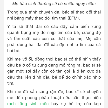
Mẹ bầu sinh thường sẽ có nhiều nguy hiểm
Trong quá trình chuyển dạ, bác sĩ theo dõi thai
nhi bằng máy theo dõi tim thai (EFM).
Y tá sẽ thắt đai có các dây cảm biến xung
quanh bụng mẹ đo nhịp tim của bé, cường độ
và tần suất các cơn co thắt của mẹ. Mẹ cần
phải dùng hai đai để xác định nhịp tim của cả
hai bé.
Khi mẹ vỡ ối, đồng thời bác sĩ có thể nhìn thấy
đầu bé ở cổ tử cung đang mở rộng ra, bác sĩ sẽ
gắn một sợi dây còn có tên gọi là điện cực da
đầu thai lên đỉnh đầu bé để đo chính xác nhịp
tim.
Khi mẹ đã sẵn sàng rặn đẻ, bác sĩ sẽ chuyển
mẹ đến phòng phẫu thuật nếu cần thực hiện
rạch tầng sinh môn
hay sự hỗ trợ của kẹp