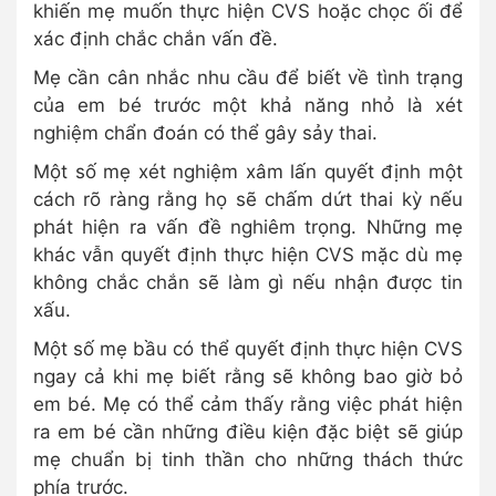
khiến mẹ muốn thực hiện CVS hoặc chọc ối để
xác định chắc chắn vấn đề.
Mẹ cần cân nhắc nhu cầu để biết về tình trạng
của em bé trước một khả năng nhỏ là xét
nghiệm chẩn đoán có thể gây sảy thai.
Một số mẹ xét nghiệm xâm lấn quyết định một
cách rõ ràng rằng họ sẽ chấm dứt thai kỳ nếu
phát hiện ra vấn đề nghiêm trọng. Những mẹ
khác vẫn quyết định thực hiện CVS mặc dù mẹ
không chắc chắn sẽ làm gì nếu nhận được tin
xấu.
Một số mẹ bầu có thể quyết định thực hiện CVS
ngay cả khi mẹ biết rằng sẽ không bao giờ bỏ
em bé. Mẹ có thể cảm thấy rằng việc phát hiện
ra em bé cần những điều kiện đặc biệt sẽ giúp
mẹ chuẩn bị tinh thần cho những thách thức
phía trước.