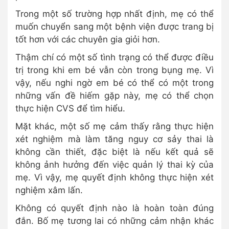
Trong một số trường hợp nhất định, mẹ có thể
muốn chuyển sang một bệnh viện được trang bị
tốt hơn với các chuyên gia giỏi hơn.
Thậm chí có một số tình trạng có thể được điều
trị trong khi em bé vẫn còn trong bụng mẹ. Vì
vậy, nếu nghi ngờ em bé có thể có một trong
những vấn đề hiếm gặp này, mẹ có thể chọn
thực hiện CVS để tìm hiểu.
Mặt khác, một số mẹ cảm thấy rằng thực hiện
xét nghiệm mà làm tăng nguy cơ sảy thai là
không cần thiết, đặc biệt là nếu kết quả sẽ
không ảnh hưởng đến việc quản lý thai kỳ của
mẹ. Vì vậy, mẹ quyết định không thực hiện xét
nghiệm xâm lấn.
Không có quyết định nào là hoàn toàn đúng
đắn. Bố mẹ tương lai có những cảm nhận khác