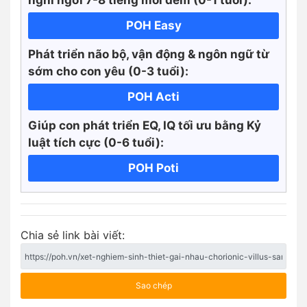
nghỉ ngơi 7-8 tiếng mỗi đêm (0-1 tuổi):
POH Easy
Phát triển não bộ, vận động & ngôn ngữ từ
sớm cho con yêu (0-3 tuổi):
POH Acti
Giúp con phát triển EQ, IQ tối ưu bằng Kỷ
luật tích cực
(0-6 tuổi):
POH Poti
Chia sẻ link bài viết:
Sao chép