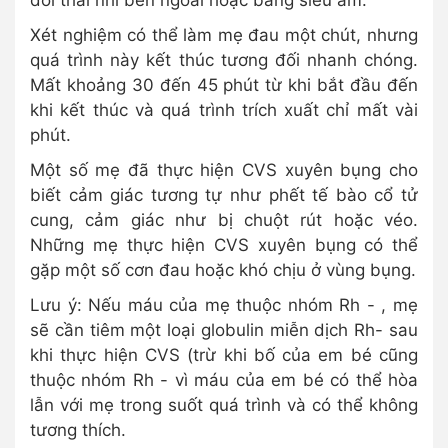
dõi thai nhi bên ngoài hoặc bằng siêu âm.
Xét nghiệm có thể làm mẹ đau một chút, nhưng
quá trình này kết thúc tương đối nhanh chóng.
Mất khoảng 30 đến 45 phút từ khi bắt đầu đến
khi kết thúc và quá trình trích xuất chỉ mất vài
phút.
Một số mẹ đã thực hiện CVS xuyên bụng cho
biết cảm giác tương tự như phết tế bào cổ tử
cung, cảm giác như bị chuột rút hoặc véo.
Những mẹ thực hiện CVS xuyên bụng có thể
gặp một số cơn đau hoặc khó chịu ở vùng bụng.
Lưu ý: Nếu máu của mẹ thuộc nhóm Rh - , mẹ
sẽ cần tiêm một loại globulin miễn dịch Rh- sau
khi thực hiện CVS (trừ khi bố của em bé cũng
thuộc nhóm Rh - vì máu của em bé có thể hòa
lẫn với mẹ trong suốt quá trình và có thể không
tương thích.