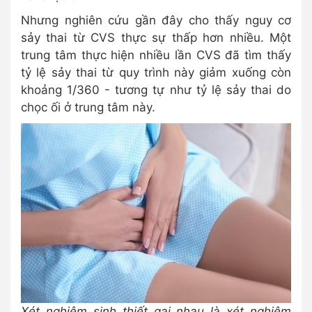
Nhưng nghiên cứu gần đây cho thấy nguy cơ
sảy thai từ CVS thực sự thấp hơn nhiều. Một
trung tâm thực hiện nhiều lần CVS đã tìm thấy
tỷ lệ sảy thai từ quy trình này giảm xuống còn
khoảng 1/360 - tương tự như tỷ lệ sảy thai do
chọc ối ở trung tâm này.
Xét nghiệm sinh thiết gai nhau là xét nghiệm