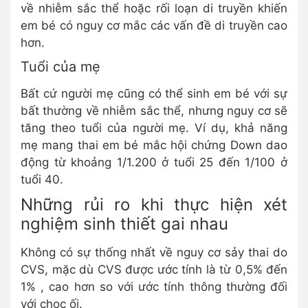
về nhiễm sắc thể hoặc rối loạn di truyền khiến
em bé có nguy cơ mắc các vấn đề di truyền cao
hơn.
Tuổi của mẹ
Bất cứ người mẹ cũng có thể sinh em bé với sự
bất thường về nhiễm sắc thể, nhưng nguy cơ sẽ
tăng theo tuổi của người mẹ. Ví dụ, khả năng
mẹ mang thai em bé mắc hội chứng Down dao
động từ khoảng 1/1.200 ở tuổi 25 đến 1/100 ở
tuổi 40.
Những rủi ro khi thực hiện xét
nghiệm sinh thiết gai nhau
Không có sự thống nhất về nguy cơ sảy thai do
CVS, mặc dù CVS được ước tính là từ 0,5% đến
1% , cao hơn so với ước tính thông thường đối
với chọc ối.