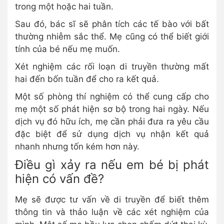
trong một hoặc hai tuần.
Sau đó, bác sĩ sẽ phân tích các tế bào với bất
thường nhiễm sắc thể. Mẹ cũng có thể biết giới
tính của bé nếu mẹ muốn.
Xét nghiệm các rối loạn di truyền thường mất
hai đến bốn tuần để cho ra kết quả.
Một số phòng thí nghiệm có thể cung cấp cho
mẹ một số phát hiện sơ bộ trong hai ngày. Nếu
dịch vụ đó hữu ích, mẹ cần phải đưa ra yêu cầu
đặc biệt để sử dụng dịch vụ nhận kết quả
nhanh nhưng tốn kém hơn này.
Điều gì xảy ra nếu em bé bị phát
hiện có vấn đề?
Mẹ sẽ được tư vấn về di truyền để biết thêm
thông tin và thảo luận về các xét nghiệm của