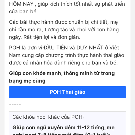
HÔM NAY”, giúp kích thích tốt nhất sự phát triển
của bạn bé.
Các bài thực hành được chuẩn bị chi tiết, mẹ
chỉ cần mở ra, tương tác và chơi với con hàng
ngày. Rất tiện lợi và đơn giản.
POH là đơn vị ĐẦU TIÊN và DUY NHẤT ở Việt
Nam cung cấp chương trình thực hành thai giáo
được cá nhân hóa dành riêng cho bạn và bé.
Giúp con khỏe mạnh, thông minh từ trong
bụng mẹ cùng
POH Thai giáo
-----
Các khóa học khác của POH:
Giúp con ngủ xuyên đêm 11-12 tiếng, mẹ