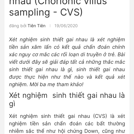
nhau (Chorionic villus
sampling - CVS)
đăng bởi
Tiên Tiên
19/06/2020
Xét nghiệm sinh thiết gai nhau là xét nghiệm
tiền sản xâm lấn có kết quả chẩn đoán chính
xác nguy cơ mắc các rối loạn di truyền ở trẻ. Bài
viết dưới đây sẽ giải đáp tất cả những thắc mắc
sinh thiết gai nhau là gì, sinh thiết gai nhau
được thực hiện như thế nào và kết quả xét
nghiệm. Mời ba mẹ tham khảo!
Xét nghiệm sinh thiết gai nhau là
gì
Xét nghiệm sinh thiết gai nhau (CVS) là xét
nghiệm tiền sản chẩn đoán các bất thường
nhiễm sắc thể như hội chứng Down, cũng như