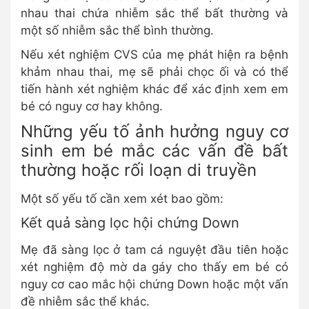
nhau thai chứa nhiễm sắc thể bất thường và
một số nhiễm sắc thể bình thường.
Nếu xét nghiệm CVS của mẹ phát hiện ra bệnh
khảm nhau thai, mẹ sẽ phải chọc ối và có thể
tiến hành xét nghiệm khác để xác định xem em
bé có nguy cơ hay không.
Những yếu tố ảnh hưởng nguy cơ
sinh em bé mắc các vấn đề bất
thường hoặc rối loạn di truyền
Một số yếu tố cần xem xét bao gồm:
Kết quả sàng lọc hội chứng Down
Mẹ đã sàng lọc ở tam cá nguyệt đầu tiên hoặc
xét nghiệm độ mờ da gáy cho thấy em bé có
nguy cơ cao mắc hội chứng Down hoặc một vấn
đề nhiễm sắc thể khác.