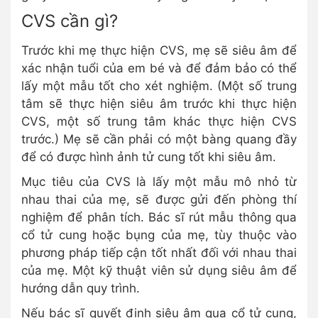
CVS cần gì?
Trước khi mẹ thực hiện CVS, mẹ sẽ siêu âm để
xác nhận tuổi của em bé và để đảm bảo có thể
lấy một mẫu tốt cho xét nghiệm. (Một số trung
tâm sẽ thực hiện siêu âm trước khi thực hiện
CVS, một số trung tâm khác thực hiện CVS
trước.) Mẹ sẽ cần phải có một bàng quang đầy
để có được hình ảnh tử cung tốt khi siêu âm.
Mục tiêu của CVS là lấy một mẫu mô nhỏ từ
nhau thai của mẹ, sẽ được gửi đến phòng thí
nghiệm để phân tích. Bác sĩ rút mẫu thông qua
cổ tử cung hoặc bụng của mẹ, tùy thuộc vào
phương pháp tiếp cận tốt nhất đối với nhau thai
của mẹ. Một kỹ thuật viên sử dụng siêu âm để
hướng dẫn quy trình.
Nếu bác sĩ quyết định siêu âm qua cổ tử cung,