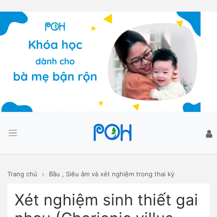
Trang chủ
Bầu
,
Siêu âm và xét nghiệm trong thai kỳ
Xét nghiệm sinh thiết gai