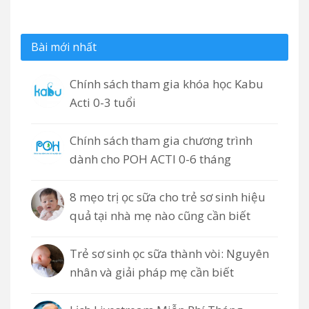
Bài mới nhất
Chính sách tham gia khóa học Kabu
Acti 0-3 tuổi
Chính sách tham gia chương trình
dành cho POH ACTI 0-6 tháng
8 mẹo trị ọc sữa cho trẻ sơ sinh hiệu
quả tại nhà mẹ nào cũng cần biết
Trẻ sơ sinh ọc sữa thành vòi: Nguyên
nhân và giải pháp mẹ cần biết