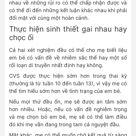
nhau về những rủi ro có thể chấp nhận được và
có thể đi đến những kết luận khác nhau khi phải
đối mặt với cùng một hoàn cảnh.
Thực hiện sinh thiết gai nhau hay
chọc ối
Cả hai xét nghiệm đều có thể cho mẹ biết liệu
em bé có vấn đề về nhiễm sắc thể hay một số
rối loạn di truyền nhất định hay không.
CVS được thực hiện sớm hơn trong thai kỳ
(thường là từ tuần 10 đến tuần 13), vì vậy mẹ có
thể tìm hiểu sớm hơn về tình trạng của em bé.
Nếu mọi thứ đều ổn, mẹ sẽ được an tâm sớm
hơn nhiều. Hoặc, nếu có vấn đề nghiêm trọng
và mẹ chọn bỏ em bé, mẹ sẽ có thể làm điều
đó khi mẹ vẫn đang trong tam cá nguyệt đầu.
Mặt khác, mẹ có thể muốn chờ kết quả từ sàng