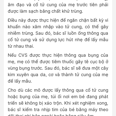
âm đạo và cổ tử cung của mẹ trước tiên phải
được làm sạch bằng chất khử trùng.
Điều này được thực hiện để ngăn chặn bất kỳ vi
khuẩn nào xâm nhập vào tử cung, có thể gây
nhiễm trùng. Sau đó, bác sĩ luồn ống thông qua
cổ tử cung và sử dụng lực hút nhẹ để lấy mẫu
từ nhau thai.
Nếu CVS được thực hiện thông qua bụng của
mẹ, mẹ có thể được tiêm thuốc gây tê cục bộ ở
vùng bụng trước. Sau đó, bác sĩ sẽ đưa một cây
kim xuyên qua da, cơ và thành tử cung của mẹ
để lấy mẫu.
Cho dù các mô được lấy thông qua cổ tử cung
hoặc bụng của mẹ, túi ối nơi em bé đang phát
triển sẽ không bị xáo trộn. Khi xét nghiệm xong,
bác sĩ kiểm tra nhịp tim của bé bằng máy theo