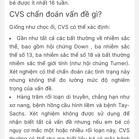
bé được ít nhất 16 tuần.
CVS chẩn đoán vấn đề gì?
Giống như chọc ối, CVS có thể xác định:
Gần như tất cả các bất thường về nhiễm sắc
thể, bao gồm hội chứng Down , ba nhiễm sắc
thể số 13, ba nhiễm sắc thể số 18 và bất thường
nhiễm sắc thể giới tính (như hội chứng Turner).
Xét nghiệm có thể chẩn đoán các tình trạng này
nhưng không thể đo lường mức độ nghiêm
trọng của vấn đề.
Hàng trăm rối loạn di truyền, chẳng hạn như
xơ nang, bệnh hồng cầu hình liềm và bệnh Tay-
Sachs. Xét nghiệm không được sử dụng để
nhận biết tất cả vấn đề nhưng nếu em bé có
nguy cơ mắc một hoặc nhiều rối loạn này, CVS
thường có thể cho mẹ biết liệu bé có mắc bệnh