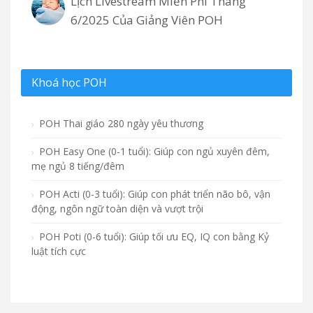
Lịch Livestream Miễn Phí Tháng
6/2025 Của Giảng Viên POH
Khoá học POH
POH Thai giáo 280 ngày yêu thương
POH Easy One (0-1 tuổi): Giúp con ngủ xuyên đêm,
mẹ ngủ 8 tiếng/đêm
POH Acti (0-3 tuổi): Giúp con phát triển não bô, vận
động, ngôn ngữ toàn diện và vượt trội
POH Poti (0-6 tuổi): Giúp tối ưu EQ, IQ con bằng Kỷ
luật tích cực