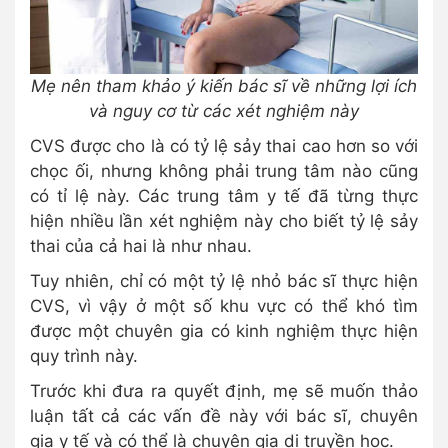
Mẹ nên tham khảo ý kiến bác sĩ về những lợi ích
và nguy cơ từ các xét nghiệm này
CVS được cho là có tỷ lệ sảy thai cao hơn so với
chọc ối, nhưng không phải trung tâm nào cũng
có tỉ lệ này. Các trung tâm y tế đã từng thực
hiện nhiều lần xét nghiệm này cho biết tỷ lệ sảy
thai của cả hai là như nhau.
Tuy nhiên, chỉ có một tỷ lệ nhỏ bác sĩ thực hiện
CVS, vì vậy ở một số khu vực có thể khó tìm
được một chuyên gia có kinh nghiệm thực hiện
quy trình này.
Trước khi đưa ra quyết định, mẹ sẽ muốn thảo
luận tất cả các vấn đề này với bác sĩ, chuyên
gia y tế và có thể là chuyên gia di truyền học.