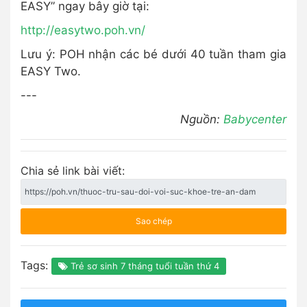
EASY” ngay bây giờ tại:
http://easytwo.poh.vn/
Lưu ý: POH nhận các bé dưới 40 tuần tham gia
EASY Two.
---
Nguồn:
Babycenter
Chia sẻ link bài viết:
Sao chép
Tags:
Trẻ sơ sinh 7 tháng tuổi tuần thứ 4