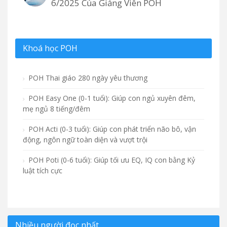
6/2025 Của Giảng Viên POH
Khoá học POH
POH Thai giáo 280 ngày yêu thương
POH Easy One (0-1 tuổi): Giúp con ngủ xuyên đêm,
mẹ ngủ 8 tiếng/đêm
POH Acti (0-3 tuổi): Giúp con phát triển não bô, vận
động, ngôn ngữ toàn diện và vượt trội
POH Poti (0-6 tuổi): Giúp tối ưu EQ, IQ con bằng Kỷ
luật tích cực
Nhiều người đọc nhất