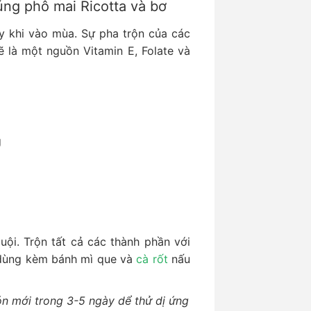
úng phô mai Ricotta và bơ
y khi vào mùa. Sự pha trộn của các
ẽ là một nguồn Vitamin E, Folate và
g
ội. Trộn tất cả các thành phần với
dùng kèm bánh mì que và
cà rốt
nấu
ón mới trong 3-5 ngày dể thử dị ứng