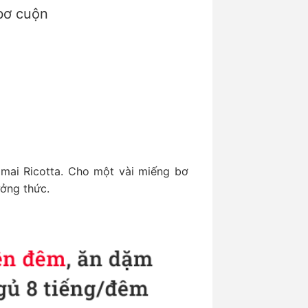
bơ cuộn
ô mai Ricotta. Cho một vài miếng bơ
ưởng thức.