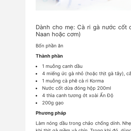
Dành cho mẹ: Cà ri gà nước cốt 
Naan hoặc cơm)
Bốn phần ăn
Thành phần
1 muỗng canh dầu
4 miếng ức gà nhỏ (hoặc thịt gà tây), c
1 muỗng cà phê cà ri Korma
Nước cốt dừa đóng hộp 200ml
4 thìa canh tương ớt xoài Ấn Độ
200g gạo
Phương pháp
Làm nóng dầu trong chảo chống dính. Nhẹ
khi thịt gà mềm và chín. Trong khi đó, dù