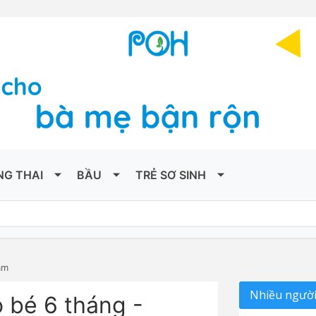
NG THAI
BẦU
TRẺ SƠ SINH
ặm
Nhiều người
 bé 6 tháng -