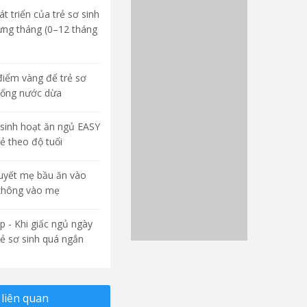
t triển của trẻ sơ sinh
ừng tháng (0–12 tháng
điểm vàng để trẻ sơ
uống nước dừa
sinh hoạt ăn ngủ EASY
rẻ theo độ tuổi
quyết mẹ bầu ăn vào
không vào mẹ
p - Khi giấc ngủ ngày
rẻ sơ sinh quá ngắn
liên quan