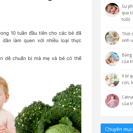
Sự phá
qua t
tuổi)
rong 10 tuần đầu tiên cho các bé đã
Thời 
 dần làm quen với nhiều loại thực
sinh 
Bảng 
ăn dễ chuẩn bị mà mẹ và bé có thể
của t
9 bí 
con, 
Catna
của t
Chuyên mục 