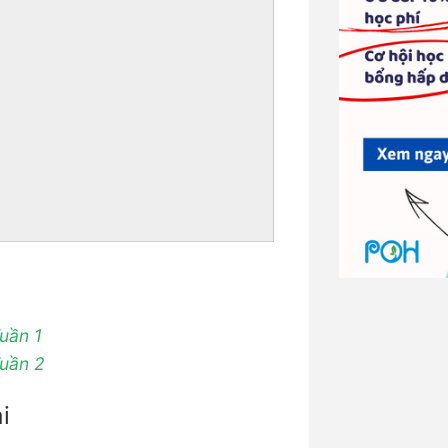
uần 1
Tuần 2
i