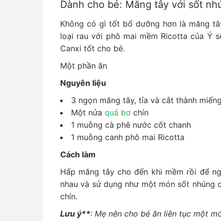
Dành cho bé: Măng tây với sốt nh
Không có gì tốt bổ dưỡng hơn là măng tâ
loại rau với phô mai mềm Ricotta của Ý s
Canxi tốt cho bé.
Một phần ăn
Nguyên liệu
3 ngọn măng tây, tỉa và cắt thành miến
Một nửa
quả bơ
chín
1 muỗng cà phê nước cốt chanh
1 muỗng canh phô mai Ricotta
Cách làm
Hấp măng tây cho đến khi mềm rồi để ngu
nhau và sử dụng như một món sốt nhúng 
chín.
Lưu ý**
: Mẹ nên cho bé ăn liên tục một m