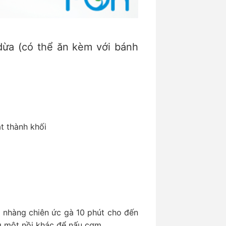
dừa (có thể ăn kèm với bánh
ắt thành khối
 nhàng chiên ức gà 10 phút cho đến
ng một nồi khác để nấu cơm.