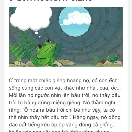
Ở trong một chiếc giếng hoang nọ, có con ếch
sống cùng các con vật khác như nhái, cua, ốc…
Mỗi lần nó ngước nhìn lên bầu trời, nó thấy bầu
trời to bằng đúng miệng giếng. Nó thầm nghĩ
rằng: “Ồ hóa ra bầu trời chỉ bé như vậy, ta có
thể nhìn thấy hết bầu trời”. Hàng ngày, nó dõng
dạc cất tiếng kêu ộp ộp vâng động cả giếng,