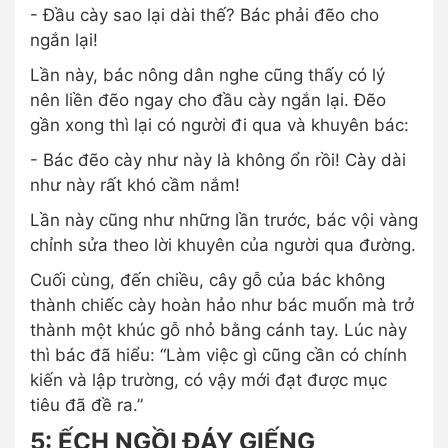
- Đầu cày sao lại dài thế? Bác phải đẽo cho
ngắn lại!
Lần này, bác nông dân nghe cũng thấy có lý
nên liền đẽo ngay cho đầu cày ngắn lại. Đẽo
gần xong thì lại có người đi qua và khuyên bác:
- Bác đẽo cày như này là không ổn rồi! Cày dài
như này rất khó cầm nắm!
Lần này cũng như những lần trước, bác vội vàng
chỉnh sửa theo lời khuyên của người qua đường.
Cuối cùng, đến chiều, cây gỗ của bác không
thành chiếc cày hoàn hảo như bác muốn mà trở
thành một khúc gỗ nhỏ bằng cánh tay. Lúc này
thì bác đã hiểu: “Làm việc gì cũng cần có chính
kiến và lập trường, có vậy mới đạt được mục
tiêu đã đề ra.”
5: ẾCH NGỒI ĐÁY GIẾNG