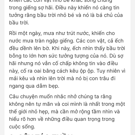
khiến các con vật nhỏ bé khác sống chung
trong giếng sợ hãi. Điều này khiến nó càng tin
tưởng rằng bầu trời nhỏ bé và nó là bá chủ của
bầu trời.
Rồi một ngày, mưa như trút nước, khiến cho
nước mưa tràn ngập giếng. Các con vật, cả ếch
đều dềnh lên bờ. Khi này, ếch nhìn thấy bầu trời
bỗng to lớn hơn sức tưởng tượng của nó. Dù sợ
hãi nhưng nó vẫn cố chấp không tin vào điều
này, cố ra oai bằng cách kêu ộp ộp. Tuy nhiên vì
mải kêu và nhìn lên trời mà nó bị con trâu đi
ngang qua dẫm bẹp.
Câu chuyện muốn nhắc nhở chúng ta rằng
không nên tự mãn và coi mình là nhất trong một
thế giới nhỏ hẹp, mà cần mở rộng tầm nhìn và
hiểu rõ hơn về những điều quan trọng trong
cuộc sống.