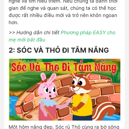
nghe và tìm hiểu thêm. Nếu chúng ta dành thời
gian để nghe và quan sát, chúng ta có thể học
được rất nhiều điều mới và trở nên khôn ngoan
hơn.
>> Hướng dẫn chi tiết
Phương pháp EASY cho
mẹ mới bắt đầu
2: SÓC VÀ THỎ ĐI TẮM NẮNG
Một hôm nắng đẹp, Sóc rủ Thỏ cùng ra bờ sông