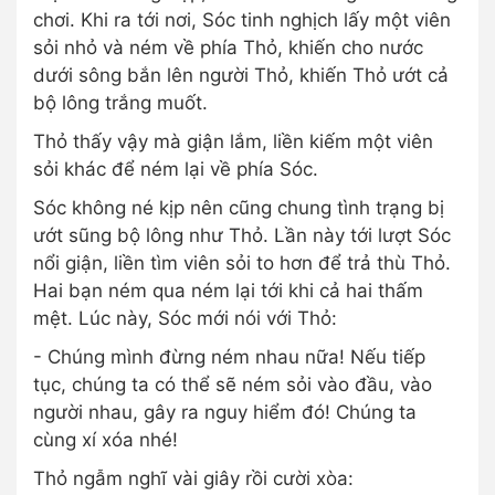
chơi. Khi ra tới nơi, Sóc tinh nghịch lấy một viên
sỏi nhỏ và ném về phía Thỏ, khiến cho nước
dưới sông bắn lên người Thỏ, khiến Thỏ ướt cả
bộ lông trắng muốt.
Thỏ thấy vậy mà giận lắm, liền kiếm một viên
sỏi khác để ném lại về phía Sóc.
Sóc không né kịp nên cũng chung tình trạng bị
ướt sũng bộ lông như Thỏ. Lần này tới lượt Sóc
nổi giận, liền tìm viên sỏi to hơn để trả thù Thỏ.
Hai bạn ném qua ném lại tới khi cả hai thấm
mệt. Lúc này, Sóc mới nói với Thỏ:
- Chúng mình đừng ném nhau nữa! Nếu tiếp
tục, chúng ta có thể sẽ ném sỏi vào đầu, vào
người nhau, gây ra nguy hiểm đó! Chúng ta
cùng xí xóa nhé!
Thỏ ngẫm nghĩ vài giây rồi cười xòa: