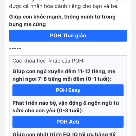
được cá nhân hóa dành riêng cho bạn và bé.
Giúp con khỏe mạnh, thông minh từ trong
bụng mẹ cùng
POH Thai giáo
-----
Các khóa học khác của POH:
Giúp con ngủ xuyên đêm 11-12 tiếng, mẹ
nghỉ ngơi 7-8 tiếng mỗi đêm (0-1 tuổi):
POH Easy
Phát triển não bộ, vận động & ngôn ngữ từ
sớm cho con yêu (0-3 tuổi):
POH Acti
Giúp con phát triển EQ, IQ tối ưu bằng Kỷ