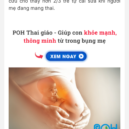
cứu cho thấy hơn 2/3 trẻ tự cai sữa khi người
mẹ đang mang thai.