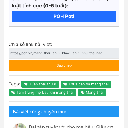
luật tích cực
(0-6 tuổi):
POH Poti
Chia sẻ link bài viết:
Sao chép
Tags:
Tuần thai thứ 8
Thừa cân và mang thai
Tâm trạng mẹ bầu khi mang thai
Mang thai
Bài viết cùng chuyên mục
Bài tập tuyệt vời cho mẹ bầu: Giãn cơ