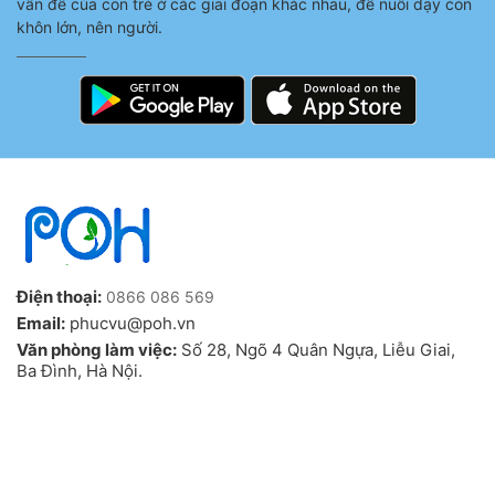
vấn đề của con trẻ ở các giai đoạn khác nhau, để nuôi dạy con
khôn lớn, nên người.
Điện thoại:
0866 086 569
Email:
phucvu@poh.vn
Văn phòng làm việc:
Số 28, Ngõ 4 Quân Ngựa, Liễu Giai,
Ba Đình, Hà Nội.