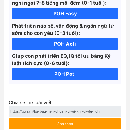
nghỉ ngơi 7-8 tiếng mỗi đêm (0-1 tuổi):
POH Easy
Phát triển não bộ, vận động & ngôn ngữ từ
sớm cho con yêu (0-3 tuổi):
POH Acti
Giúp con phát triển EQ, IQ tối ưu bằng Kỷ
luật tích cực
(0-6 tuổi):
POH Poti
Chia sẻ link bài viết:
Sao chép