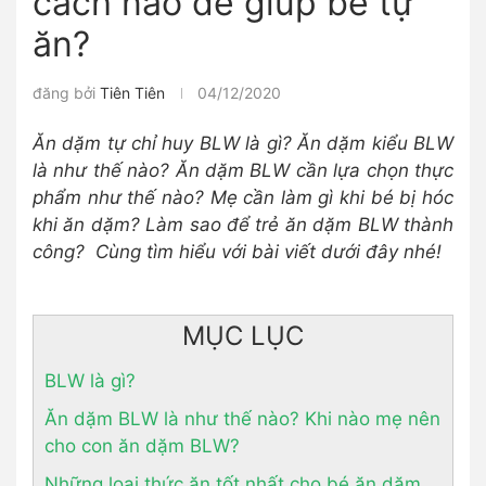
cách nào để giúp bé tự
ăn?
đăng bởi
Tiên Tiên
04/12/2020
Ăn dặm tự chỉ huy BLW là gì? Ăn dặm kiểu BLW
là như thế nào? Ăn dặm BLW cần lựa chọn thực
phẩm như thế nào? Mẹ cần làm gì khi bé bị hóc
khi ăn dặm? Làm sao để trẻ ăn dặm BLW thành
công? Cùng tìm hiểu với bài viết dưới đây nhé!
MỤC LỤC
BLW là gì?
Ăn dặm BLW là như thế nào? Khi nào mẹ nên
cho con ăn dặm BLW?
Những loại thức ăn tốt nhất cho bé ăn dặm