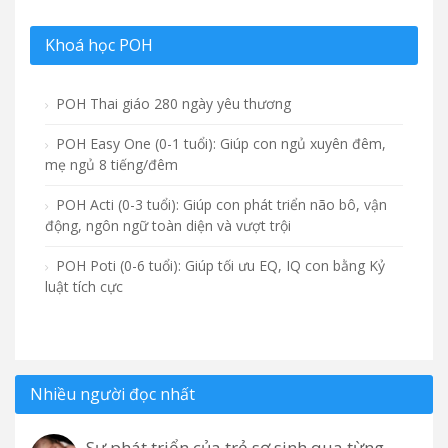
Khoá học POH
POH Thai giáo 280 ngày yêu thương
POH Easy One (0-1 tuổi): Giúp con ngủ xuyên đêm,
mẹ ngủ 8 tiếng/đêm
POH Acti (0-3 tuổi): Giúp con phát triển não bô, vận
động, ngôn ngữ toàn diện và vượt trội
POH Poti (0-6 tuổi): Giúp tối ưu EQ, IQ con bằng Kỷ
luật tích cực
Nhiều người đọc nhất
Sự phát triển của trẻ sơ sinh qua từng