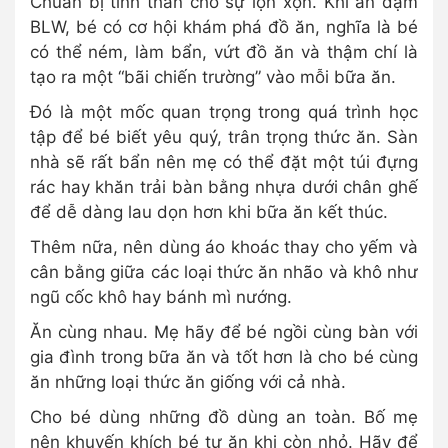
Chuẩn bị tinh thần cho sự lộn xộn. Khi ăn dặm
BLW, bé có cơ hội khám phá đồ ăn, nghĩa là bé
có thể ném, làm bẩn, vứt đồ ăn và thậm chí là
tạo ra một “bãi chiến trường” vào mỗi bữa ăn.
Đó là một mốc quan trọng trong quá trình học
tập để bé biết yêu quý, trân trọng thức ăn. Sàn
nhà sẽ rất bẩn nên mẹ có thể đặt một túi đựng
rác hay khăn trải bàn bằng nhựa dưới chân ghế
để dễ dàng lau dọn hơn khi bữa ăn kết thúc.
Thêm nữa, nên dùng áo khoác thay cho yếm và
cân bằng giữa các loại thức ăn nhão và khô như
ngũ cốc khô hay bánh mì nướng.
Ăn cùng nhau. Mẹ hãy để bé ngồi cùng bàn với
gia đình trong bữa ăn và tốt hơn là cho bé cùng
ăn những loại thức ăn giống với cả nhà.
Cho bé dùng những đồ dùng an toàn. Bố mẹ
nên khuyến khích bé tự ăn khi còn nhỏ. Hãy để