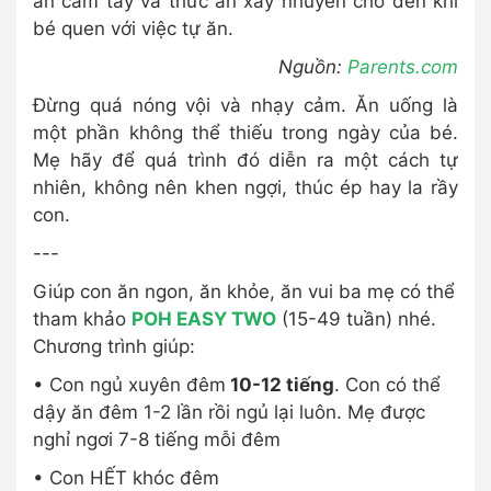
ăn cầm tay và thức ăn xay nhuyễn cho đến khi
bé quen với việc tự ăn.
Nguồn:
Parents.com
Đừng quá nóng vội và nhạy cảm. Ăn uống là
một phần không thể thiếu trong ngày của bé.
Mẹ hãy để quá trình đó diễn ra một cách tự
nhiên, không nên khen ngợi, thúc ép hay la rầy
con.
---
Giúp con ăn ngon, ăn khỏe, ăn vui ba mẹ có thể
tham khảo
POH EASY TWO
(15-49 tuần) nhé.
Chương trình giúp:
• Con ngủ xuyên đêm
10-12 tiếng
. Con có thể
dậy ăn đêm 1-2 lần rồi ngủ lại luôn. Mẹ được
nghỉ ngơi 7-8 tiếng mỗi đêm
• Con HẾT khóc đêm