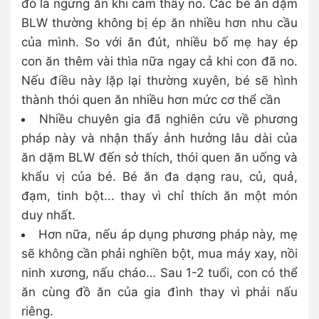
đó là ngừng ăn khi cảm thấy no. Các bé ăn dặm
BLW thường không bị ép ăn nhiều hơn nhu cầu
của mình. So với ăn đút, nhiều bố mẹ hay ép
con ăn thêm vài thìa nữa ngay cả khi con đã no.
Nếu điều này lặp lại thường xuyên, bé sẽ hình
thành thói quen ăn nhiều hơn mức cơ thể cần
Nhiều chuyên gia đã nghiên cứu về phương
pháp này và nhận thấy ảnh hưởng lâu dài của
ăn dặm BLW đến sở thích, thói quen ăn uống và
khẩu vị của bé. Bé ăn đa dạng rau, củ, quả,
đạm, tinh bột... thay vì chỉ thích ăn một món
duy nhất.
Hơn nữa, nếu áp dụng phương pháp này, mẹ
sẽ không cần phải nghiền bột, mua máy xay, nồi
ninh xương, nấu cháo… Sau 1-2 tuổi, con có thể
ăn cùng đồ ăn của gia đình thay vì phải nấu
riêng.