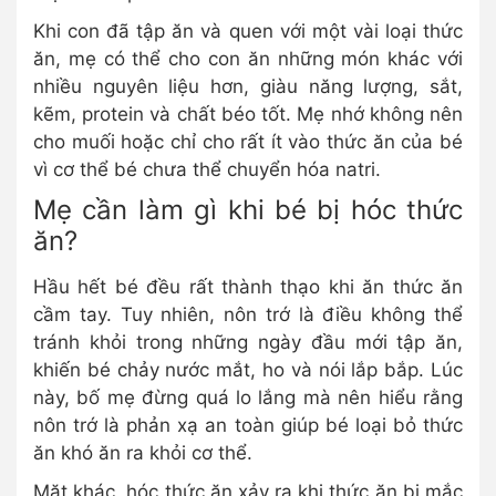
Khi con đã tập ăn và quen với một vài loại thức
ăn, mẹ có thể cho con ăn những món khác với
nhiều nguyên liệu hơn, giàu năng lượng, sắt,
kẽm, protein và chất béo tốt. Mẹ nhớ không nên
cho muối hoặc chỉ cho rất ít vào thức ăn của bé
vì cơ thể bé chưa thể chuyển hóa natri.
Mẹ cần làm gì khi bé bị hóc thức
ăn?
Hầu hết bé đều rất thành thạo khi ăn thức ăn
cầm tay. Tuy nhiên, nôn trớ là điều không thể
tránh khỏi trong những ngày đầu mới tập ăn,
khiến bé chảy nước mắt, ho và nói lắp bắp. Lúc
này, bố mẹ đừng quá lo lắng mà nên hiểu rằng
nôn trớ là phản xạ an toàn giúp bé loại bỏ thức
ăn khó ăn ra khỏi cơ thể.
Mặt khác, hóc thức ăn xảy ra khi thức ăn bị mắc