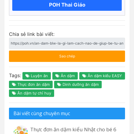
POH Thai Giáo
Chia sẻ link bài viết:
Sao chép
Tags:
Luyện ăn
Ăn dặm
Ăn dặm kiểu EASY
Thực đơn ăn dặm
Dinh dưỡng ăn dặm
Ăn dặm tự chỉ huy
Bài viết cùng chuyên mục
Thực đơn ăn dặm kiểu Nhật cho bé 6