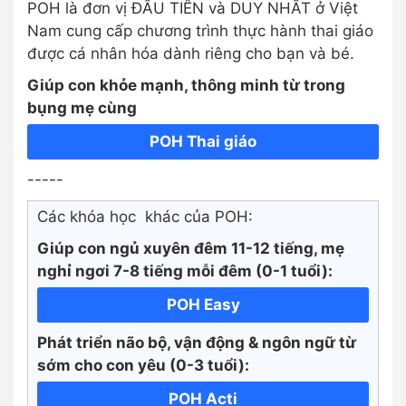
POH là đơn vị ĐẦU TIÊN và DUY NHẤT ở Việt
Nam cung cấp chương trình thực hành thai giáo
được cá nhân hóa dành riêng cho bạn và bé.
Giúp con khỏe mạnh, thông minh từ trong
bụng mẹ cùng
POH Thai giáo
-----
Các khóa học khác của POH:
Giúp con ngủ xuyên đêm 11-12 tiếng, mẹ
nghỉ ngơi 7-8 tiếng mỗi đêm (0-1 tuổi):
POH Easy
Phát triển não bộ, vận động & ngôn ngữ từ
sớm cho con yêu (0-3 tuổi):
POH Acti