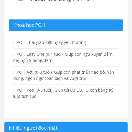
Khoá học POH
POH Thai giáo 280 ngày yêu thương
POH Easy One (0-1 tuổi): Giúp con ngủ xuyên đêm,
mẹ ngủ 8 tiếng/đêm
POH Acti (0-3 tuổi): Giúp con phát triển não bô, vận
động, ngôn ngữ toàn diện và vượt trội
POH Poti (0-6 tuổi): Giúp tối ưu EQ, IQ con bằng Kỷ
luật tích cực
Nhiều người đọc nhất