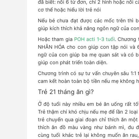
đã biết: nối 6 từ đơn, chỉ 2 hình hoặc nối c
cơ thể hoặc hiểu lời trẻ nói
Nếu bé chưa đạt được các mốc trên thì b
giúp kích thích khả năng ngôn ngữ của con 
Hoặc tham gia
POH acti 1-3 tuổi
. Chương 
NHÂN HÓA cho con giúp con tập nói và 6
ngữ của con giúp ba mẹ quan sát và có bi
giúp con phát triển toàn diện.
Chương trình có sự tư vấn chuyên sâu 1:1 
cam kết hoàn toàn bộ tiền nếu mẹ không hà
Trẻ 21 tháng ăn gì?
Ở độ tuổi này nhiều em bé ăn uống rất tố
Trẻ thậm chí khó chịu nếu mẹ để lần 2 loại
trẻ chuyển qua giai đoạn chỉ thích ăn một 
thích ăn đồ màu vàng như bánh mì, đu 
cùng tuổi khác trẻ lại không muốn ăn rau,