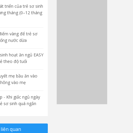
t triển của trẻ sơ sinh
ừng tháng (0–12 tháng
điểm vàng để trẻ sơ
uống nước dừa
sinh hoạt ăn ngủ EASY
rẻ theo độ tuổi
quyết mẹ bầu ăn vào
không vào mẹ
p - Khi giấc ngủ ngày
rẻ sơ sinh quá ngắn
liên quan