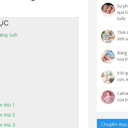
Sự phá
qua t
tuổi)
ỤC
Thời 
áng tuổi
sinh 
Bảng 
của t
9 bí 
con, 
Catna
của t
n thứ 1
ần thứ 2
Chuyên mục 
ần thứ 3