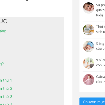
Sự phá
qua t
tuổi)
ỤC
Thời 
háng
sinh 
Bảng 
của t
9 bí 
ng?
con, 
Catna
n thứ 1
của t
ần thứ 2
ần thứ 3
Chuyên mục 
ần thứ 4