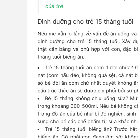
của trẻ
Dinh dưỡng cho trẻ 15 tháng tuổi
Nếu mẹ vẫn lo lắng về vấn đề ăn uống và 
dinh dưỡng cho trẻ 15 tháng tuổi. Xây d
thật cân bằng và phù hợp với con, đặc bi
tháng tuổi biếng ăn.
Trẻ 15 tháng tuổi ăn cơm được chưa? C
nát (cơm nấu dẻo, không quá sệt, cà nát 
số bé đòi ăn cơm chứ nhất quyết không ă
cấu trúc thức ăn sẽ được chi phối bởi sự p
Bé 15 tháng không chịu uống sữa? Mứ
trong khoảng 300-500ml. Nếu bé không ch
trong đồ ăn của bé như bí đỏ nghiền, sinh
sung cho bé các chế phẩm từ sữa khác như 
Trẻ 15 tháng tuổi biếng ăn? Trước hết
biếng ăn. Có phải con đang ốm sốt khôn