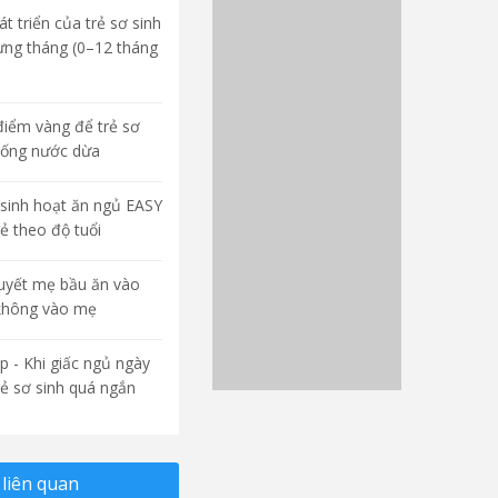
t triển của trẻ sơ sinh
ừng tháng (0–12 tháng
điểm vàng để trẻ sơ
uống nước dừa
sinh hoạt ăn ngủ EASY
rẻ theo độ tuổi
quyết mẹ bầu ăn vào
không vào mẹ
p - Khi giấc ngủ ngày
rẻ sơ sinh quá ngắn
liên quan