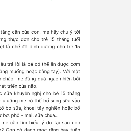
tăng cân của con, mẹ hãy chú ý tới
ựng thực đơn cho trẻ 15 tháng tuổi
ệt là chế độ dinh dưỡng cho trẻ 15
âu trả lời là bé có thể ăn được cơm
bằng muống hoặc bằng tay). Với một
n cháo, mẹ đừng quá ngạc nhiên bởi
hát triển của não.
c sữa khuyến nghị cho bé 15 tháng
ịu uống mẹ có thể bổ sung sữa vào
 tố bơ sữa, khoai tây nghiền hoặc bổ
bơ, phô - mai, sữa chua...
 mẹ cần tìm hiểu lý do tại sao con
g? Con có đang mọc răng hay tuần