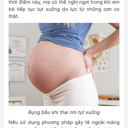
thời điểm này, mẹ có thể nghỉ ngơi trong khi em
bé tiếp tục tụt xuống do lực từ những cơn co
thắt.
Bụng bầu khi thai nhi tụt xuống
Nếu sử dụng phương pháp gây tê ngoài màng