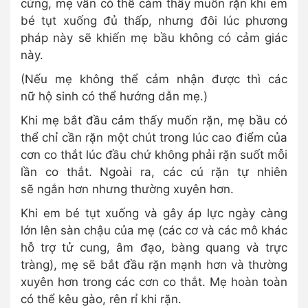
cứng, mẹ vẫn có thể cảm thấy muốn rặn khi em
bé tụt xuống đủ thấp, nhưng đôi lúc phương
pháp này sẽ khiến mẹ bầu không có cảm giác
này.
(Nếu mẹ không thể cảm nhận được thì các
nữ hộ sinh có thể hướng dẫn mẹ.)
Khi mẹ bắt đầu cảm thấy muốn rặn, mẹ bầu có
thể chỉ cần rặn một chút trong lúc cao điểm của
cơn co thắt lúc đầu chứ không phải rặn suốt mỗi
lần co thắt. Ngoài ra, các cú rặn tự nhiên
sẽ ngắn hơn nhưng thường xuyên hơn.
Khi em bé tụt xuống và gây áp lực ngày càng
lớn lên sàn chậu của mẹ (các cơ và các mô khác
hỗ trợ tử cung, âm đạo, bàng quang và trực
tràng), mẹ sẽ bắt đầu rặn mạnh hơn và thường
xuyên hơn trong các cơn co thắt. Mẹ hoàn toàn
có thể kêu gào, rên rỉ khi rặn.