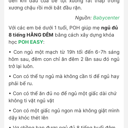
đến khi đầu của bé tụt xuống rất thấp trong
xương chậu rồi mới bắt đầu rặn.
Nguồn:
Babycenter
Với các em bé dưới 1 tuổi, POH giúp mẹ
ngủ đủ
8 tiếng HẰNG ĐÊM
bằng cách xây dựng khóa
học
POH EASY
:
• Con ngủ một mạch từ 19h tối đến 6-7h sáng
hôm sau, đêm con chỉ ăn đêm 2 lần sau đó ngủ
trở lại luôn.
• Con có thể tự ngủ mà không cần ti để ngủ hay
phải bế ru.
• Con có thể ăn đủ no để ngủ một giấc dài chứ
không ti vặt ngủ vặt
• Con có một giấc ngủ ngon mà không giật mình
dậy khóc thét lên
• Vợ chồng bạn được ngủ đủ 8 tiếng buổi đêm,