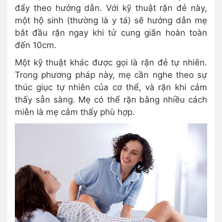
đẩy theo hướng dẫn. Với kỹ thuật rặn đẻ này,
một hộ sinh (thường là y tá) sẽ hướng dẫn mẹ
bắt đầu rặn ngay khi tử cung giãn hoàn toàn
đến 10cm.
Một kỹ thuật khác được gọi là rặn đẻ tự nhiên.
Trong phương pháp này, mẹ cần nghe theo sự
thúc giục tự nhiên của cơ thể, và rặn khi cảm
thấy sẵn sàng. Mẹ có thể rặn bằng nhiều cách
miễn là mẹ cảm thấy phù hợp.