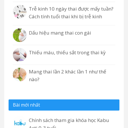
Trễ kinh 10 ngày thai được mấy tuần?
Cách tính tuổi thai khi bị trễ kinh
Dấu hiệu mang thai con gái
Thiếu máu, thiếu sắt trong thai kỳ
Mang thai lần 2 khác lần 1 như thế
nào?
Bài mới nhất
Chính sách tham gia khóa học Kabu
Acti 0-3 tuổi