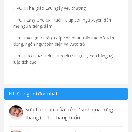
POH Thai giáo 280 ngày yêu thương
POH Easy One (0-1 tuổi): Giúp con ngủ xuyên đêm,
mẹ ngủ 8 tiếng/đêm
POH Acti (0-3 tuổi): Giúp con phát triển não bô, vận
động, ngôn ngữ toàn diện và vượt trội
POH Poti (0-6 tuổi): Giúp tối ưu EQ, IQ con bằng Kỷ
luật tích cực
Nhiều người đọc nhất
Sự phát triển của trẻ sơ sinh qua từng
tháng (0–12 tháng tuổi)