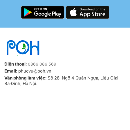
Điện thoại:
0866 086 569
Email:
phucvu@poh.vn
Văn phòng làm việc:
Số 28, Ngõ 4 Quân Ngựa, Liễu Giai,
Ba Đình, Hà Nội.