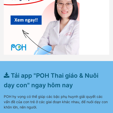
Tải app "POH Thai giáo & Nuôi
dạy con" ngay hôm nay
POH hy vọng có thể giúp các bậc phụ huynh giải quyết các
vấn đề của con trẻ ở các giai đoạn khác nhau, để nuôi dạy con
khôn lớn, nên người.