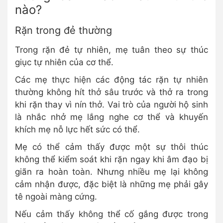
nào?
Rặn trong đẻ thường
Trong rặn đẻ tự nhiên, mẹ tuân theo sự thúc
giục tự nhiên của cơ thể.
Các mẹ thực hiện các động tác rặn tự nhiên
thường không hít thở sâu trước và thở ra trong
khi rặn thay vì nín thở. Vai trò của người hộ sinh
là nhắc nhở mẹ lắng nghe cơ thể và khuyến
khích mẹ nỗ lực hết sức có thể.
Mẹ có thể cảm thấy được một sự thôi thúc
không thể kiểm soát khi rặn ngay khi âm đạo bị
giãn ra hoàn toàn. Nhưng nhiều mẹ lại không
cảm nhận được, đặc biệt là những mẹ phải gây
tê ngoài màng cứng.
Nếu cảm thấy không thể cố gắng được trong