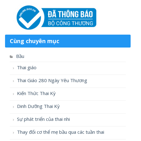
Cùng chuyên mục
Bầu
Thai giáo
Thai Giáo 280 Ngày Yêu Thương
Kiến Thức Thai Kỳ
Dinh Dưỡng Thai Kỳ
Sự phát triển của thai nhi
Thay đổi cơ thể mẹ bầu qua các tuần thai