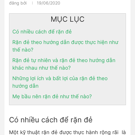
đăng bởi
19/06/2020
MỤC LỤC
Có nhiều cách để rặn đẻ
Rặn đẻ theo hướng dẫn được thực hiện như
thế nào?
Rặn đẻ tự nhiên và rặn đẻ theo hướng dẫn
khác nhau như thế nào?
Những lợi ích và bất lợi của rặn đẻ theo
hướng dẫn
Mẹ bầu nên rặn đẻ như thế nào?
Có nhiều cách để rặn đẻ
Một kỹ thuật rặn đẻ được thực hành rộng rãi là