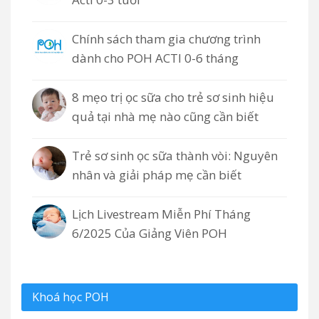
Chính sách tham gia chương trình
dành cho POH ACTI 0-6 tháng
8 mẹo trị ọc sữa cho trẻ sơ sinh hiệu
quả tại nhà mẹ nào cũng cần biết
Trẻ sơ sinh ọc sữa thành vòi: Nguyên
nhân và giải pháp mẹ cần biết
Lịch Livestream Miễn Phí Tháng
6/2025 Của Giảng Viên POH
Khoá học POH