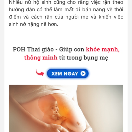
Nhiều nữ hộ sinh cũng cho rằng việc rặn theo
hướng dẫn có thể làm mất đi bản năng về thời
điểm và cách rặn của người mẹ và khiến việc
sinh nở nặng nề hơn.