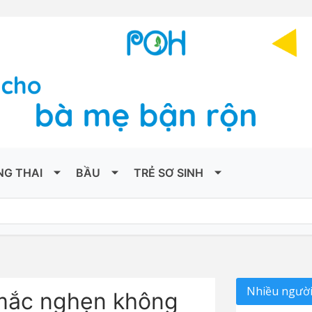
NG THAI
BẦU
TRẺ SƠ SINH
Nhiều người
mắc nghẹn không