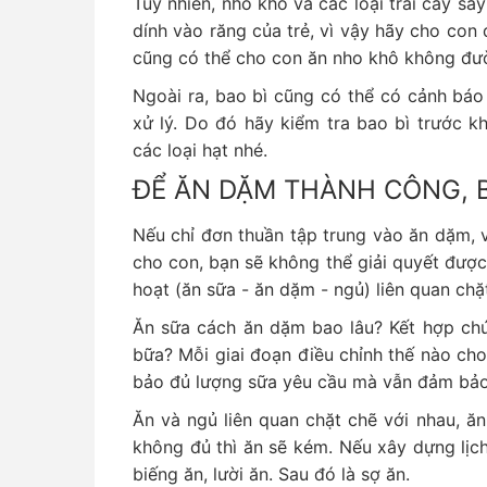
Tuy nhiên, nho khô và các loại trái cây s
dính vào răng của trẻ, vì vậy hãy cho con
cũng có thể cho con ăn nho khô không đư
Ngoài ra, bao bì cũng có thể có cảnh báo
xử lý. Do đó hãy kiểm tra bao bì trước k
các loại hạt nhé.
ĐỂ ĂN DẶM THÀNH CÔNG, 
Nếu chỉ đơn thuần tập trung vào ăn dặm, 
cho con, bạn sẽ không thể giải quyết được 
hoạt (ăn sữa - ăn dặm - ngủ) liên quan ch
Ăn sữa cách ăn dặm bao lâu? Kết hợp ch
bữa? Mỗi giai đoạn điều chỉnh thế nào c
bảo đủ lượng sữa yêu cầu mà vẫn đảm bảo
Ăn và ngủ liên quan chặt chẽ với nhau, ă
không đủ thì ăn sẽ kém. Nếu xây dựng lịc
biếng ăn, lười ăn. Sau đó là sợ ăn.