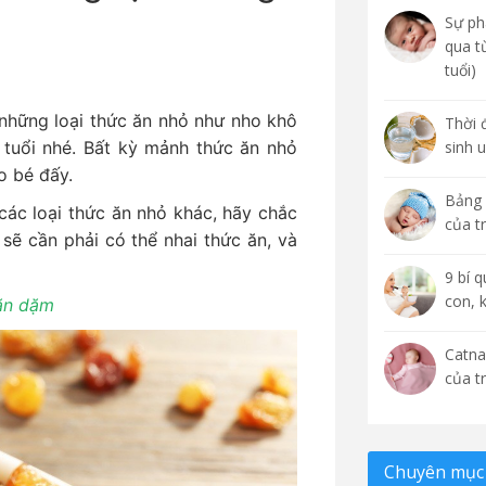
Sự phá
qua t
tuổi)
những loại thức ăn nhỏ như nho khô
Thời 
 tuổi nhé. Bất kỳ mảnh thức ăn nhỏ
sinh 
o bé đấy.
Bảng 
ác loại thức ăn nhỏ khác, hãy chắc
của t
sẽ cần phải có thể nhai thức ăn, và
9 bí 
con, 
 ăn dặm
Catna
của t
Chuyên mục 