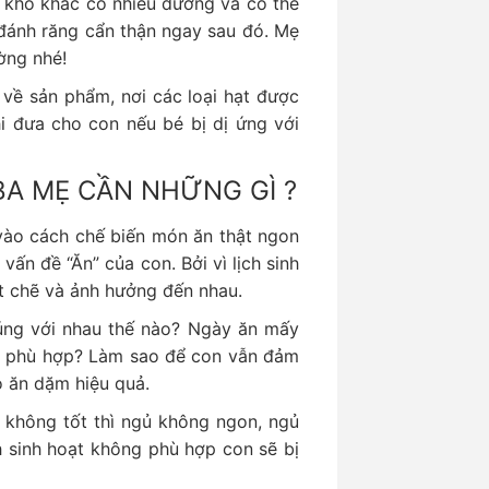
ấy khô khác có nhiều đường và có thể
 đánh răng cẩn thận ngay sau đó. Mẹ
ờng nhé!
 về sản phẩm, nơi các loại hạt được
hi đưa cho con nếu bé bị dị ứng với
BA MẸ CẦN NHỮNG GÌ ?
vào cách chế biến món ăn thật ngon
vấn đề “Ăn” của con. Bởi vì lịch sinh
ặt chẽ và ảnh hưởng đến nhau.
úng với nhau thế nào? Ngày ăn mấy
ho phù hợp? Làm sao để con vẫn đảm
 ăn dặm hiệu quả.
n không tốt thì ngủ không ngon, ngủ
h sinh hoạt không phù hợp con sẽ bị