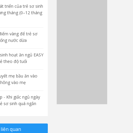
t triển của trẻ sơ sinh
ừng tháng (0–12 tháng
điểm vàng để trẻ sơ
uống nước dừa
sinh hoạt ăn ngủ EASY
rẻ theo độ tuổi
quyết mẹ bầu ăn vào
không vào mẹ
p - Khi giấc ngủ ngày
rẻ sơ sinh quá ngắn
liên quan