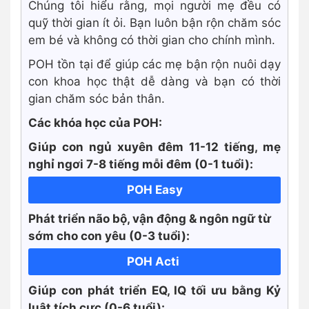
Chúng tôi hiểu rằng, mọi người mẹ đều có
quỹ thời gian ít ỏi. Bạn luôn bận rộn chăm sóc
em bé và không có thời gian cho chính mình.
POH tồn tại để giúp các mẹ bận rộn nuôi dạy
con khoa học thật dễ dàng và bạn có thời
gian chăm sóc bản thân.
Các khóa học của POH:
Giúp con ngủ xuyên đêm 11-12 tiếng, mẹ
nghỉ ngơi 7-8 tiếng mỗi đêm (0-1 tuổi):
POH Easy
Phát triển não bộ, vận động & ngôn ngữ từ
sớm cho con yêu (0-3 tuổi):
POH Acti
Giúp con phát triển EQ, IQ tối ưu bằng Kỷ
luật tích cực
(0-6 tuổi):