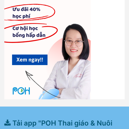
Tải app "POH Thai giáo & Nuôi